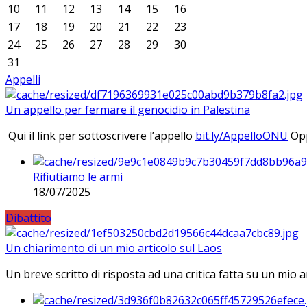
10
11
12
13
14
15
16
17
18
19
20
21
22
23
24
25
26
27
28
29
30
31
Appelli
Un appello per fermare il genocidio in Palestina
Qui il link per sottoscrivere l’appello
bit.ly/AppelloONU
Opp
Rifiutiamo le armi
18/07/2025
Dibattito
Un chiarimento di un mio articolo sul Laos
Un breve scritto di risposta ad una critica fatta su un mio a