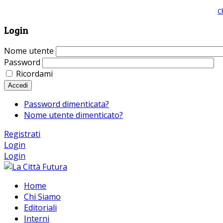
Giornale comunista online, libera informazione ed approfondimento |
C
Login
Nome utente
Password
Ricordami
Accedi
Password dimenticata?
Nome utente dimenticato?
Registrati
Login
Login
Home
Chi Siamo
Editoriali
Interni