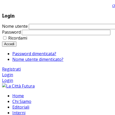
Giornale comunista online, libera informazione ed approfondimento |
C
Login
Nome utente
Password
Ricordami
Accedi
Password dimenticata?
Nome utente dimenticato?
Registrati
Login
Login
Home
Chi Siamo
Editoriali
Interni