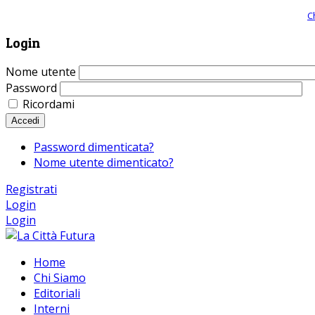
Giornale comunista online, libera informazione ed approfondimento |
C
Login
Nome utente
Password
Ricordami
Accedi
Password dimenticata?
Nome utente dimenticato?
Registrati
Login
Login
Home
Chi Siamo
Editoriali
Interni