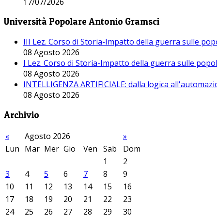
17/07/2026
Università Popolare Antonio Gramsci
III Lez. Corso di Storia-Impatto della guerra sulle po
08 Agosto 2026
I Lez. Corso di Storia-Impatto della guerra sulle pop
08 Agosto 2026
INTELLIGENZA ARTIFICIALE: dalla logica all'automazio
08 Agosto 2026
Archivio
«
Agosto 2026
»
Lun
Mar
Mer
Gio
Ven
Sab
Dom
1
2
3
4
5
6
7
8
9
10
11
12
13
14
15
16
17
18
19
20
21
22
23
24
25
26
27
28
29
30