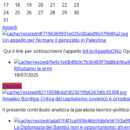
17
18
19
20
21
22
23
24
25
26
27
28
29
30
31
Appelli
Un appello per fermare il genocidio in Palestina
Qui il link per sottoscrivere l’appello
bit.ly/AppelloONU
Opp
Rifiutiamo le armi
18/07/2025
Dibattito
Amadeo Bordiga: Critica del capitalismo sovietico e ortodos
Il presente contributo analizza la parabola teorico-politica
La Diplomazia del Bambù non è opportunismo: gli erro