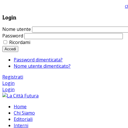
Giornale comunista online, libera informazione ed approfondimento |
C
Login
Nome utente
Password
Ricordami
Accedi
Password dimenticata?
Nome utente dimenticato?
Registrati
Login
Login
Home
Chi Siamo
Editoriali
Interni