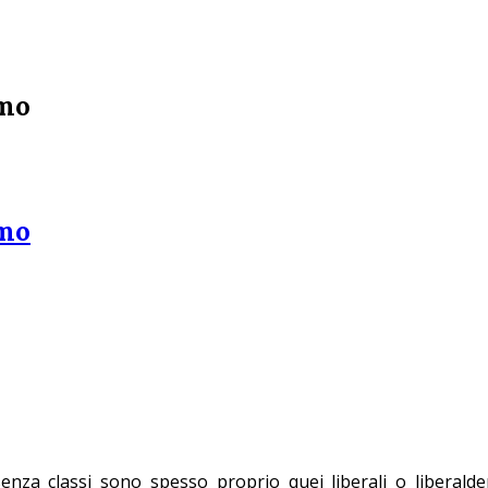
smo
smo
 senza classi sono spesso proprio quei liberali o liberal