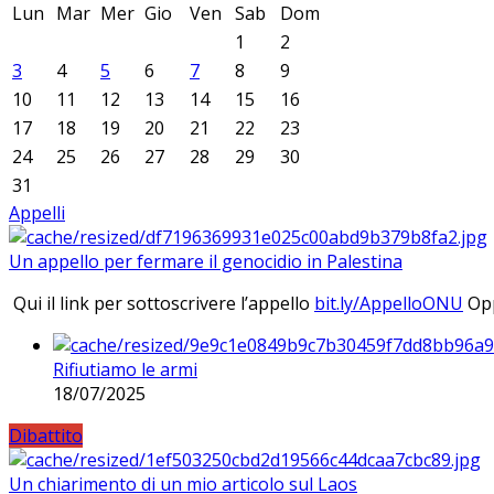
Lun
Mar
Mer
Gio
Ven
Sab
Dom
1
2
3
4
5
6
7
8
9
10
11
12
13
14
15
16
17
18
19
20
21
22
23
24
25
26
27
28
29
30
31
Appelli
Un appello per fermare il genocidio in Palestina
Qui il link per sottoscrivere l’appello
bit.ly/AppelloONU
Opp
Rifiutiamo le armi
18/07/2025
Dibattito
Un chiarimento di un mio articolo sul Laos