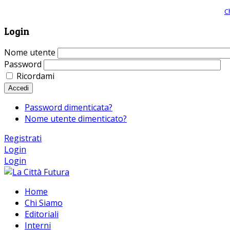
Giornale comunista online, libera informazione ed approfondimento |
C
Login
Nome utente
Password
Ricordami
Accedi
Password dimenticata?
Nome utente dimenticato?
Registrati
Login
Login
Home
Chi Siamo
Editoriali
Interni