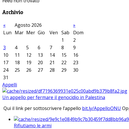
Feed non trovato
Archivio
«
Agosto 2026
»
Lun
Mar
Mer
Gio
Ven
Sab
Dom
1
2
3
4
5
6
7
8
9
10
11
12
13
14
15
16
17
18
19
20
21
22
23
24
25
26
27
28
29
30
31
Appelli
Un appello per fermare il genocidio in Palestina
Qui il link per sottoscrivere l’appello
bit.ly/AppelloONU
Opp
Rifiutiamo le armi