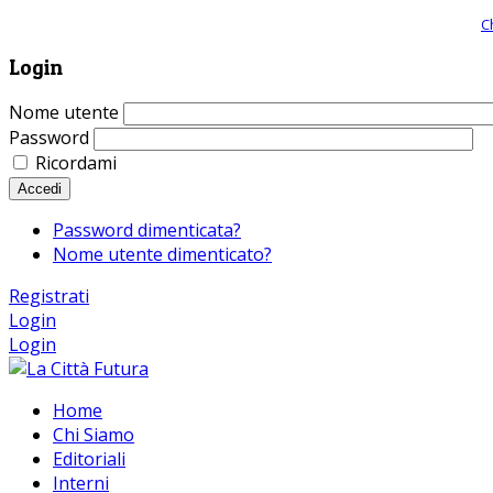
Giornale comunista online, libera informazione ed approfondimento |
C
Login
Nome utente
Password
Ricordami
Accedi
Password dimenticata?
Nome utente dimenticato?
Registrati
Login
Login
Home
Chi Siamo
Editoriali
Interni