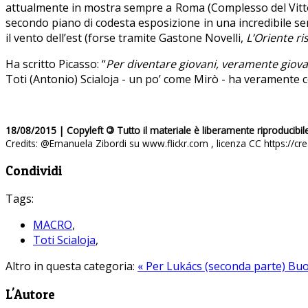
attualmente in mostra sempre a Roma (Complesso del Vittoria
secondo piano di codesta esposizione in una incredibile serie
il vento dell’est (forse tramite Gastone Novelli,
L’Oriente ri
Ha scritto Picasso: “
Per diventare giovani, veramente giova
Toti (Antonio) Scialoja - un po’ come Mirò - ha veramente 
18/08/2015 | Copyleft
©
Tutto il materiale è liberamente riproducibil
Credits: @Emanuela Zibordi su www.flickr.com , licenza CC https://c
Condividi
Tags:
MACRO
,
Toti Scialoja
,
Altro in questa categoria:
« Per Lukács (seconda parte)
Buo
L'Autore