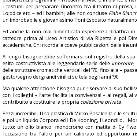
i costumi per preparare l’incontro tra il teatro di prosa, 
Lojodice etc. – ed i bambini; alle non concluse
Fiabe Bianc
un improbabile e giovanissimo Toni Esposito naturalmente
Ed anche la non mai dimenticata esperienza didattica in
cattedre prima al Liceo Artistico di via Ripetta e poi Dir
accademiche. Chi ricorda le coeve pubblicazioni della ineunte
A lungo bisognerebbe soffermarsi sul registro della sua p
esito costruttivista alle leggendarie serie delle
Impronte
,
delle strutture cromatiche verticali dei ’70; fino alla – pas
gesto/segno dei grandi vinilici su tela degli anni ’90.
Ma qualche attenzione bisogna pur riservare al suo bellis
con i colleghi – l’arte facilita la convivenza! – ai regali,
contribuito a costituire la propria
collezione privata
.
Pezzi incredibili. Una plastica di Mirko Basaldella e le scult
e poi un liquido Corpora ed i De Kooning, i Leoncillo, i M
tutto: un olio bianco, monocromo con matita di Cy Twom
l’occasione tra l’altro per un calibrato ed opportuno 