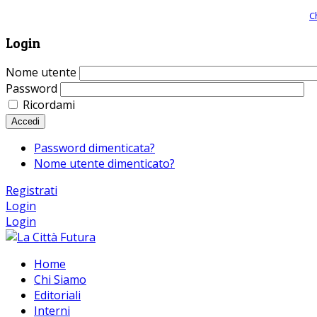
Giornale comunista online, libera informazione ed approfondimento |
C
Login
Nome utente
Password
Ricordami
Accedi
Password dimenticata?
Nome utente dimenticato?
Registrati
Login
Login
Home
Chi Siamo
Editoriali
Interni