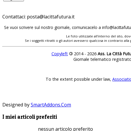
Contattaci:
posta@lacittafutura.it
Se vuoi scrivere sul nostro giornale, comunicacelo a
info@lacittafutur
Le foto utilizzate all'interno del sito, 
Se i soggetti ritratti o gli autori avessero qualcosa in contrario
Copyleft
©
2014 - 2026
Ass. La Città Fut
Giornale telematico registrat
To the extent possible under law,
Associati
Designed by
SmartAddons.Com
I miei articoli preferiti
nessun articolo preferito