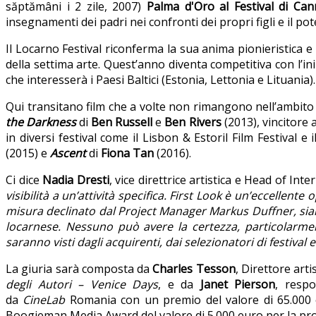
săptămâni i 2 zile, 2007)
Palma d'Oro al Festival di Ca
insegnamenti dei padri nei confronti dei propri figli e il pot
Il Locarno Festival riconferma la sua anima pionieristica e 
della settima arte. Quest’anno diventa competitiva con l’in
che interesserà i Paesi Baltici (Estonia, Lettonia e Lituania).
Qui transitano film che a volte non rimangono nell’ambito d
the Darkness
di
Ben Russell
e
Ben Rivers
(2013), vincitore 
in diversi festival come il Lisbon & Estoril Film Festival e 
(2015) e
Ascent
di
Fiona Tan
(2016).
Ci dice
Nadia Dresti
, vice direttrice artistica e Head of Int
visibilità a un’attività specifica. First Look è un’eccellen
misura declinato dal Project Manager Markus Duffner, siamo
locarnese. Nessuno può avere la certezza, particolarme
saranno visti dagli acquirenti, dai selezionatori di festival e
La giuria sarà composta da
Charles Tesson
, Direttore arti
degli Autori –
Venice Days
, e da
Janet Pierson
, resp
da
CineLab
Romania con un premio del valore di 65.000 eur
Boogieman Media Award del valore di 5.000 euro per la pr