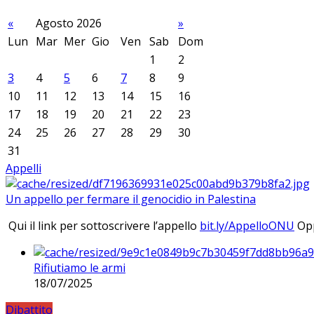
«
Agosto 2026
»
Lun
Mar
Mer
Gio
Ven
Sab
Dom
1
2
3
4
5
6
7
8
9
10
11
12
13
14
15
16
17
18
19
20
21
22
23
24
25
26
27
28
29
30
31
Appelli
Un appello per fermare il genocidio in Palestina
Qui il link per sottoscrivere l’appello
bit.ly/AppelloONU
Opp
Rifiutiamo le armi
18/07/2025
Dibattito