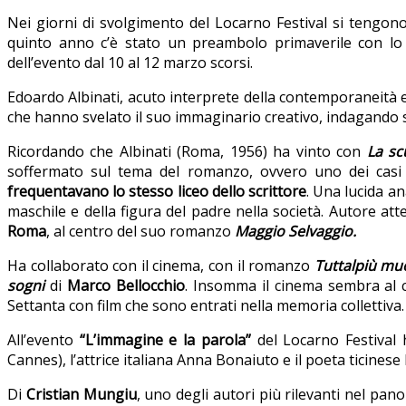
Nei giorni di svolgimento del Locarno Festival si tengono,
quinto anno c’è stato un preambolo primaverile con lo 
dell’evento dal 10 al 12 marzo scorsi.
Edoardo Albinati, acuto interprete della contemporaneità 
che hanno svelato il suo immaginario creativo, indagando s
Ricordando che Albinati (Roma, 1956) ha vinto con
La sc
soffermato sul tema del romanzo, ovvero uno dei casi d
frequentavano lo stesso liceo dello scrittore
. Una lucida an
maschile e della figura del padre nella società. Autore atte
Roma
, al centro del suo romanzo
Maggio Selvaggio.
Ha collaborato con il cinema, con il romanzo
Tuttalpiù mu
sogni
di
Marco Bellocchio
. Insomma il cinema sembra al ce
Settanta con film che sono entrati nella memoria collettiva.
All’evento
“L’immagine e la parola”
del Locarno Festival
Cannes), l’attrice italiana Anna Bonaiuto e il poeta ticinese
Di
Cristian Mungiu
, uno degli autori più rilevanti nel p