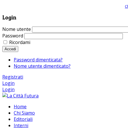
Giornale comunista online, libera informazione ed approfondimento |
C
Login
Nome utente
Password
Ricordami
Accedi
Password dimenticata?
Nome utente dimenticato?
Registrati
Login
Login
Home
Chi Siamo
Editoriali
Interni