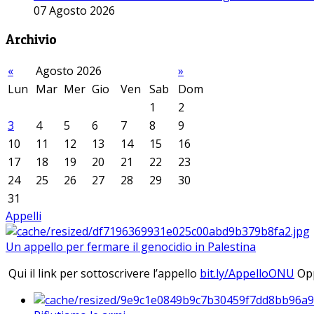
07 Agosto 2026
Archivio
«
Agosto 2026
»
Lun
Mar
Mer
Gio
Ven
Sab
Dom
1
2
3
4
5
6
7
8
9
10
11
12
13
14
15
16
17
18
19
20
21
22
23
24
25
26
27
28
29
30
31
Appelli
Un appello per fermare il genocidio in Palestina
Qui il link per sottoscrivere l’appello
bit.ly/AppelloONU
Opp