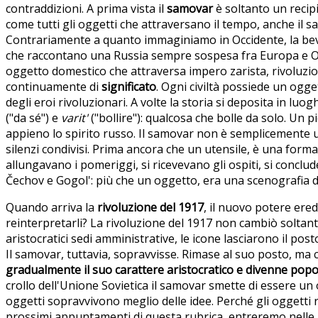
contraddizioni. A prima vista il
samovar
è soltanto un recip
come tutti gli oggetti che attraversano il tempo, anche il s
Contrariamente a quanto immaginiamo in Occidente, la bevan
che raccontano una Russia sempre sospesa fra Europa e Orien
oggetto domestico che attraversa impero zarista, rivoluz
continuamente di
significato
. Ogni civiltà possiede un ogg
degli eroi rivoluzionari. A volte la storia si deposita in l
("da sé") e
varit'
("bollire"): qualcosa che bolle da solo. Un p
appieno lo spirito russo. Il samovar non è semplicemente un 
silenzi condivisi. Prima ancora che un utensile, è una forma
allungavano i pomeriggi, si ricevevano gli ospiti, si concl
Čechov e Gogol': più che un oggetto, era una scenografia de
Quando arriva la
rivoluzione del 1917
, il nuovo potere ered
reinterpretarli? La rivoluzione del 1917 non cambiò soltant
aristocratici sedi amministrative, le icone lasciarono il pos
Il samovar, tuttavia, sopravvisse. Rimase al suo posto, ma 
gradualmente il suo carattere aristocratico e divenne popo
crollo dell'Unione Sovietica il samovar smette di essere un
oggetti sopravvivono meglio delle idee. Perché gli oggetti 
prossimi appuntamenti di questa rubrica, entreremo nelle