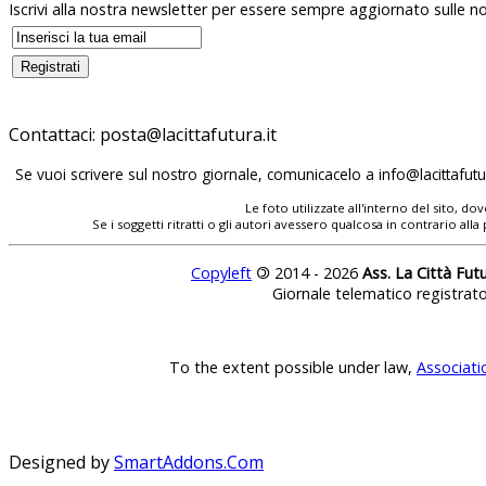
Iscrivi alla nostra newsletter per essere sempre aggiornato sulle no
Contattaci:
posta@lacittafutura.it
Se vuoi scrivere sul nostro giornale, comunicacelo a
info@lacittafutur
Le foto utilizzate all'interno del sito, 
Se i soggetti ritratti o gli autori avessero qualcosa in contrario
Copyleft
©
2014 - 2026
Ass. La Città Fut
Giornale telematico registrat
To the extent possible under law,
Associati
Designed by
SmartAddons.Com