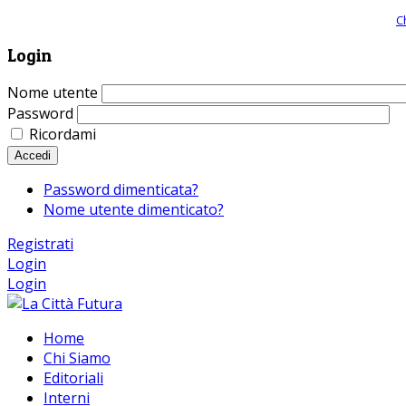
Giornale comunista online, libera informazione ed approfondimento |
C
Login
Nome utente
Password
Ricordami
Accedi
Password dimenticata?
Nome utente dimenticato?
Registrati
Login
Login
Home
Chi Siamo
Editoriali
Interni