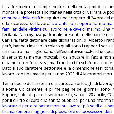
Le affermazioni dell’imprenditore della nota pmi del mar
montare la protesta spontanea nella città di Carrara. A poco
comunale della città
è seguito uno sciopero di 24 ore del dist
e la sicurezza sul lavoro.
Durante lo sciopero hanno manife
familiari delle vittime sul lavoro nelle cave di marmo
. Una m
ferita dall’arroganza padronale
presente nelle parole dell
Carrara, fatta detonare dalle dichiarazioni di Alberto Fran
però, hanno rimesso in chiaro quali sono i rapporti social
un mostro ma il figlio sano dell’estrattivismo…Perché quest
si sentano talmente intoccabili da sputare in faccia non so
diciamolo con fermezza, ma Franchi ci fa schifo ma non è n
Dato il suo carattere settoriale e la dimensione territori
lavoro, con una media per l’anno 2023 di 4 lavoratori morti
Tema quello dell’assenza di sicurezza sui luoghi di lavoro,
a Roma. Ciclicamente le prime pagine dei giornali sono in
Eppure, solo un paio di settimane fa, sabato 20 aprile, CG
per il diritto di cura e la sanità pubblica, per una riforma fi
lavoratrici per dire basta morti sul lavoro, più soldi alla s
brama sempre maggiore di plusvalore dei possessori dei m