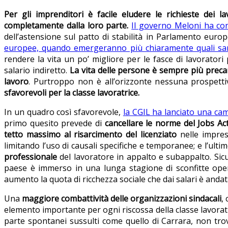
Per gli imprenditori è facile eludere le richieste dei 
completamente dalla loro parte.
Il governo Meloni ha co
dell’astensione sul patto di stabilità in Parlamento euro
europee, quando emergeranno più chiaramente quali saran
rendere la vita un po’ migliore per le fasce di lavoratori
salario indiretto.
La vita delle persone è sempre più precari
lavoro
. Purtroppo non è all’orizzonte nessuna prospetti
sfavorevoli per la classe lavoratrice.
In un quadro così sfavorevole,
la CGIL ha lanciato una cam
primo quesito prevede di
cancellare le norme del Jobs Ac
tetto massimo al risarcimento del licenziato
nelle impres
limitando l’uso di causali specifiche e temporanee; e l’ulti
professionale
del lavoratore in appalto e subappalto. Sic
paese è immerso in una lunga stagione di sconfitte operai
aumento la quota di ricchezza sociale che dai salari è andata
Una
maggiore combattività delle organizzazioni sindacali
,
elemento importante per ogni riscossa della classe lavorat
parte spontanei sussulti come quello di Carrara, non tro