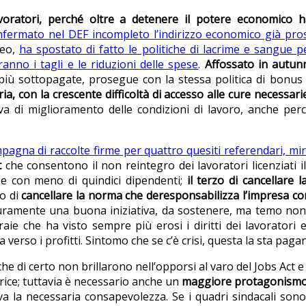
lavoratori, perché oltre a detenere il potere economico 
nfermato nel DEF incompleto l’indirizzo economico già pro
peo,
ha spostato di fatto le politiche di lacrime e sangue pe
no i tagli e le riduzioni delle spese
.
Affossato in autun
 più sottopagate, prosegue con la stessa politica di bonus “
a, con la crescente difficoltà di accesso alle cure necessarie
va di miglioramento delle condizioni di lavoro, anche pe
pagna di raccolte firme per quattro quesiti referendari, mir
t
che consentono il non reintegro dei lavoratori licenziati i
e con meno di quindici dipendenti;
il terzo di cancellare 
mo di
cancellare la norma che deresponsabilizza l’impresa co
uramente una buona iniziativa, da sostenere, ma temo non su
e che ha visto sempre più erosi i diritti dei lavoratori e
 verso i profitti. Sintomo che se c’è crisi, questa la sta pag
 che di certo non brillarono nell’opporsi al varo del Jobs Act 
rice; tuttavia è necessario anche un
maggiore protagonismo 
va la necessaria consapevolezza. Se i quadri sindacali so