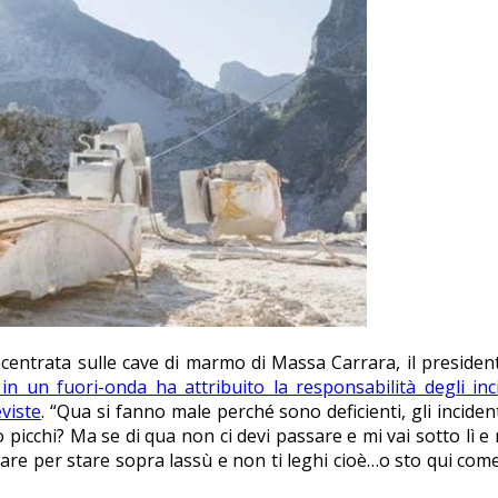
incentrata sulle cave di marmo di Massa Carrara, il preside
 in un fuori-onda ha attribuito la responsabilità degli in
viste
. “Qua si fanno male perché sono deficienti, gli incident
o picchi? Ma se di qua non ci devi passare e mi vai sotto lì e
legare per stare sopra lassù e non ti leghi cioè…o sto qui c