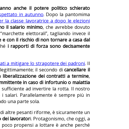
hanno anche il potere politico schierato
spettato in autunno
. Dopo la pantomima
r la classe lavoratrice a dopo le elezioni
no il salario minimo
, che avrebbe dovuto
marchette elettorali”, tagliando invece il
 e con il rischio di non tornare a casa dal
rché
i rapporti di forza sono decisamente
ati a mitigare lo strapotere dei padroni
. Il
llegittimamente; il secondo di
cancellare il
la liberalizzazione dei contratti a termine
,
mmittente in caso di infortunio o malattia
fficiente ad invertire la rotta. Il nostro
 i salari. Parallelamente è sempre più in
ando una parte sola.
e di altre pesanti riforme, è sicuramente un
dei lavorator
i. Protagonismo, che oggi, a
no poco propensi a lottare è anche perché