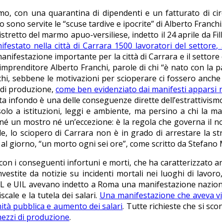
mo, con una quarantina di dipendenti e un fatturato di cir
 sono servite le “scuse tardive e ipocrite” di Alberto Franchi
retto del marmo apuo-versiliese, indetto il 24 aprile da Fillea
stato nella città di Carrara 1500 lavoratori del settore, a
anifestazione importante per la città di Carrara e il settor
’imprenditore Alberto Franchi, parole di chi “è nato con la 
chi, sebbene le motivazioni per scioperare ci fossero anche 
i di produzione,
come ben evidenziato dai manifesti apparsi n
a infondo è una delle conseguenze dirette dell’estrattivismo
lo a istituzioni, leggi e ambiente, ma persino a chi la matti
é un mostro né un’eccezione: è la regola che governa il nos
ale, lo sciopero di Carrara non è in grado di arrestare la s
 al giorno, “un morto ogni sei ore”, come scritto da Stefano
 con i conseguenti infortuni e morti, che ha caratterizzato 
vestite da notizie su incidenti mortali nei luoghi di lavor
IL e UIL avevano indetto a Roma una manifestazione nazional
scale e la tutela dei salari.
Una manifestazione che aveva vi
anità pubblica e aumento dei salari
. Tutte richieste che si 
ezzi di produzione
.