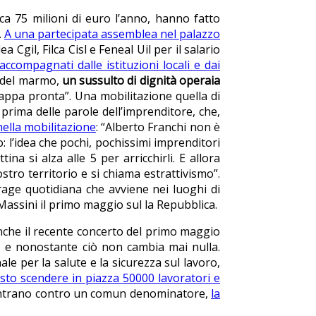
ca 75 milioni di euro l’anno, hanno fatto
.
A una partecipata assemblea nel palazzo
 Cgil, Filca Cisl e Feneal Uil per il salario
ccompagnati dalle istituzioni locali e dai
e del marmo,
un sussulto di
dignità operaia
pappa pronta”. Una mobilitazione quella di
prima delle parole dell’imprenditore, che,
ella mobilitazione
: “Alberto Franchi non è
: l’idea che pochi, pochissimi imprenditori
na si alza alle 5 per arricchirli. E allora
tro territorio e si chiama estrattivismo”.
trage quotidiana che avviene nei luoghi di
 Massini il primo maggio sul la Repubblica.
anche il recente concerto del primo maggio
o, e nonostante ciò non cambia mai nulla.
e per la salute e la sicurezza sul lavoro,
sto scendere in piazza 50000 lavoratori e
scontrano contro un comun denominatore,
la