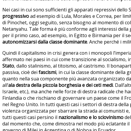
Nei casi in cui sono sufficienti gli apparati repressivi del
progressivo
ad esempio di Lula, Morales e Correa, per limita
di Pinochet, oggi seguito, senza bisogno al momento di col
Netanyahu. Tale forma è più conforme agli interessi della g
per il primo caso, ad esempio, in Egitto e Birmania per il s
autonomizzarsi dalla classe dominante
. Anche perché i mili
Quindi il capitalismo in crisi genera con i monopoli l’impe
affermato nei paesi in cui come transizione al socialismo, i
Stato
, dallo stalinismo, al titoismo, al castrismo. Il bona
passiva, cioè dei
fascismi
, in cui la classe dominante della 
quanto nella sua componente più avanzata organizzato dai co
all’
ala destra della piccola borghesia e dei ceti medi
. Dall’a
Israele, etc.), ma anche nelle forze di destra radicale che 
Finlandia o che rischiano di governare un paese come il Fro
nel Regno Unito. In tutti questi casi i settori di destra de
violenza organizzata per sbarrare la strada ai comunisti e, 
tutti questi casi persino il
nazionalismo e lo sciovinismo
del
dal momento che, come dimostra nel modo più eclatante il go
governo di Milei in Argentina o di Noboa in Ecuador.