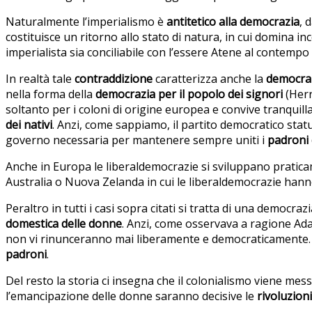
Naturalmente l’imperialismo è
antitetico alla democrazia
, 
costituisce un ritorno allo stato di natura, in cui domina i
imperialista sia conciliabile con l’essere Atene al contempo
In realtà tale
contraddizione
caratterizza anche la
democra
nella forma della
democrazia per il popolo dei signori
(Herr
soltanto per i coloni di origine europea e convive tranquil
dei nativi
. Anzi, come sappiamo, il partito democratico sta
governo necessaria per mantenere sempre uniti i
padroni 
Anche in Europa le liberaldemocrazie si sviluppano prati
Australia o Nuova Zelanda in cui le liberaldemocrazie ha
Peraltro in tutti i casi sopra citati si tratta di una democ
domestica delle donne
. Anzi, come osservava a ragione Ad
non vi rinunceranno mai liberamente e democraticamente. Co
padroni
.
Del resto la storia ci insegna che il colonialismo viene mes
l’emancipazione delle donne saranno decisive le
rivoluzion