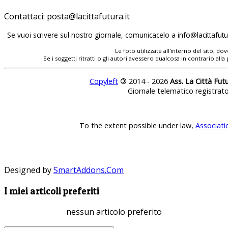
Contattaci:
posta@lacittafutura.it
Se vuoi scrivere sul nostro giornale, comunicacelo a
info@lacittafutur
Le foto utilizzate all'interno del sito, 
Se i soggetti ritratti o gli autori avessero qualcosa in contrario
Copyleft
©
2014 - 2026
Ass. La Città Fut
Giornale telematico registrat
To the extent possible under law,
Associati
Designed by
SmartAddons.Com
I miei articoli preferiti
nessun articolo preferito