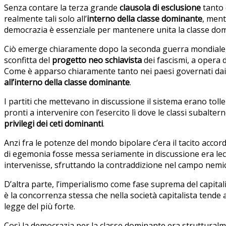
Senza contare la terza grande
clausola di esclusione
tanto 
realmente tali solo all’
interno della classe dominante
, ment
democrazia è essenziale per mantenere unita la classe do
Ciò emerge chiaramente dopo la seconda guerra mondiale
sconfitta del
progetto neo schiavista
dei fascismi, a opera 
Come è apparso chiaramente tanto nei paesi governati dai 
all’interno della classe dominante
.
I partiti che mettevano in discussione il sistema erano tolle
pronti a intervenire con l’esercito lì dove le classi suba
privilegi dei ceti dominanti
.
Anzi fra le potenze del mondo bipolare c’era il tacito accord
di egemonia fosse messa seriamente in discussione era lecit
intervenisse, sfruttando la contraddizione nel campo nemi
D’altra parte, l’imperialismo come fase suprema del capital
è la concorrenza stessa che nella società capitalista tend
legge del più forte.
Così la democrazia per la classe dominante era strutturalmen