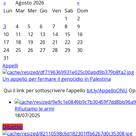
«
Agosto 2026
»
Lun
Mar
Mer
Gio
Ven
Sab
Dom
1
2
3
4
5
6
7
8
9
10
11
12
13
14
15
16
17
18
19
20
21
22
23
24
25
26
27
28
29
30
31
Appelli
Un appello per fermare il genocidio in Palestina
Qui il link per sottoscrivere l’appello
bit.ly/AppelloONU
Opp
Rifiutiamo le armi
18/07/2025
Dibattito