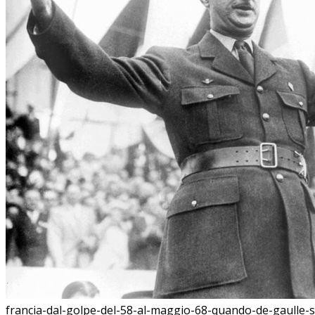
francia-dal-golpe-del-58-al-maggio-68-quando-de-gaulle-si