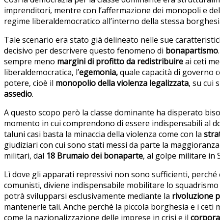
imprenditori, mentre con l’affermazione dei monopoli e del 
regime liberaldemocratico all’interno della stessa borghesi
Tale scenario era stato già delineato nelle sue caratteristi
decisivo per descrivere questo fenomeno di
bonapartismo
sempre meno
margini di profitto da redistribuire
ai ceti me
liberaldemocratica, l’
egemonia,
quale capacità di governo co
potere, cioè il
monopolio della violenza legalizzata
, su cui
assedio
.
A questo scopo però la classe dominante ha disperato bis
momento in cui comprendono di essere indispensabili al do
taluni casi basta la minaccia della violenza come con la
stra
giudiziari con cui sono stati messi da parte la maggioranza 
militari, dal
18 Brumaio dei bonaparte
, al golpe militare in
Lì dove gli apparati repressivi non sono sufficienti, perché
comunisti, diviene indispensabile mobilitare lo squadrismo 
potrà svilupparsi esclusivamente mediante la
rivoluzione 
mantenerle tali. Anche perché la piccola borghesia e i ceti m
come la nazionalizzazione delle imprese in crisi e il
corpora