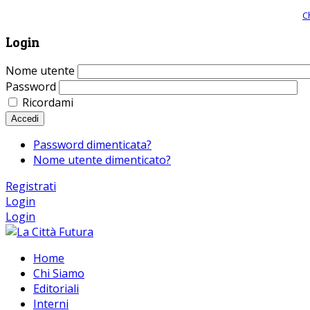
Giornale comunista online, libera informazione ed approfondimento |
C
Login
Nome utente
Password
Ricordami
Accedi
Password dimenticata?
Nome utente dimenticato?
Registrati
Login
Login
Home
Chi Siamo
Editoriali
Interni