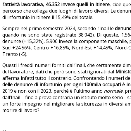
l’attività lavorativa, 46.352 invece quelli in itinere
, cioè qu
percorso che collega due luoghi di lavoro diversi. Le denu
di infortunio in itinere il 15,49% del totale.
Sempre nel primo semestre 2024, secondo l’Inail le
denunce
quando ne sono state registrate 38.042). Di queste, 1.
denunce (+15,32%), 5.906 invece la componente maschile, pa
Sud +24,56%, Centro +16,85%, Nord-Est +14,45%, Nord-Ove
Trento (-5).
Questi i freddi numeri forniti dall’Inail, che certamente di
del lavoratore, dati che però sono stati ignorati dal
Ministe
afferma infatti tutto il contrario. Confrontando i numeri d
delle denunce di infortunio per ogni 100mila occupati è i
2019 e non con il 2023, perché è l’ultimo anno
normale
, pr
dall’Inail – fino a prova contraria un istituto molto serio -
un forte impegno nel migliorare la sicurezza in diversi amb
morire di lavoro?