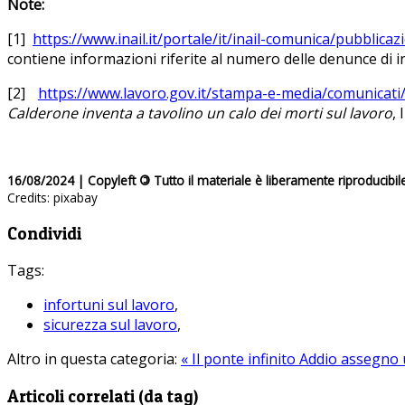
Note:
[1]
https://www.inail.it/portale/it/inail-comunica/pubblicaz
contiene informazioni riferite al numero delle denunce di inf
[2]
https://www.lavoro.gov.it/stampa-e-media/comunicati/p
Calderone inventa a tavolino un calo dei morti sul lavoro
,
16/08/2024 | Copyleft
©
Tutto il materiale è liberamente riproducibil
Credits: pixabay
Condividi
Tags:
infortuni sul lavoro
,
sicurezza sul lavoro
,
Altro in questa categoria:
« Il ponte infinito
Addio assegno u
Articoli correlati (da tag)