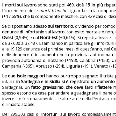
I
morti sul lavoro
sono stati poi 469, cioè
19 in più
rispet
L’incremento delle
morti bianche
riguarda sia la componen
(+17,65%), che la componente maschile, con 429 casi di deces
Se ci spostiamo adesso
sul territorio
, dividendo per comodit
denunce di infortunio sul lavoro
, con esito mortale e non,
Ovest
(0,94%) e dal
Nord-Est
(+0,61%). Si registra invece -
da 37.630 a 37.487. Esaminando in particolare gli infortuni
alle 19.129 denunce dei primi sei mesi di quest’anno, nel C
delle denunce è in aumento nella provincia autonoma di T
provincia autonoma di Bolzano (+193), Calabria (+153), Umb
Campania (-365), Abruzzo (-294), Liguria (-191), Veneto (-184
Le due isole maggiori
hanno purtroppo segnato il triste 
infatti,
in Sardegna e in Sicilia si è registrato un aumento
Sardegna), un
fatto gravissimo, che deve farci riflettere m
spesso escono da casa per andare a guadagnare il pane on
invece – e fortunatamente - le altre aree della Penisola, co
è rimasto stabile.
Dei 299.303 casi di infortuni sul lavoro complessivament