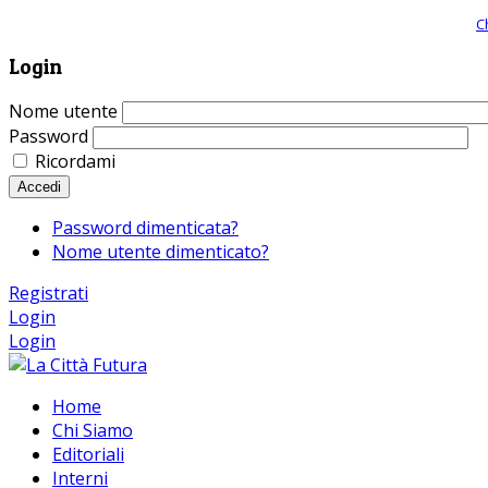
Giornale comunista online, libera informazione ed approfondimento |
C
Login
Nome utente
Password
Ricordami
Accedi
Password dimenticata?
Nome utente dimenticato?
Registrati
Login
Login
Home
Chi Siamo
Editoriali
Interni