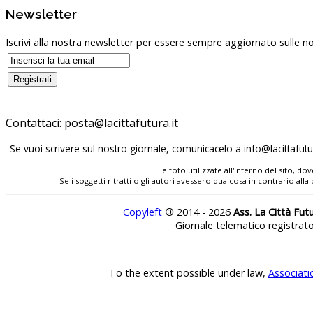
Newsletter
Iscrivi alla nostra newsletter per essere sempre aggiornato sulle no
Contattaci:
posta@lacittafutura.it
Se vuoi scrivere sul nostro giornale, comunicacelo a
info@lacittafutur
Le foto utilizzate all'interno del sito, 
Se i soggetti ritratti o gli autori avessero qualcosa in contrario
Copyleft
©
2014 - 2026
Ass. La Città Fut
Giornale telematico registrat
To the extent possible under law,
Associati