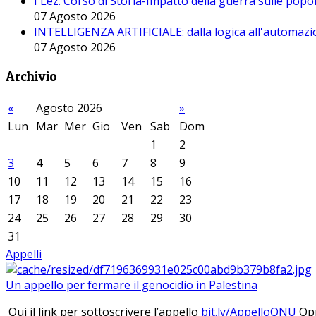
I Lez. Corso di Storia-Impatto della guerra sulle pop
07 Agosto 2026
INTELLIGENZA ARTIFICIALE: dalla logica all'automazio
07 Agosto 2026
Archivio
«
Agosto 2026
»
Lun
Mar
Mer
Gio
Ven
Sab
Dom
1
2
3
4
5
6
7
8
9
10
11
12
13
14
15
16
17
18
19
20
21
22
23
24
25
26
27
28
29
30
31
Appelli
Un appello per fermare il genocidio in Palestina
Qui il link per sottoscrivere l’appello
bit.ly/AppelloONU
Opp