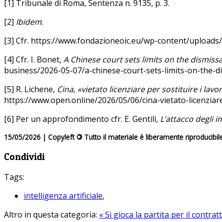
[1]
Tribunale di Roma
, Sentenza n. 9135, p. 3.
[2]
Ibidem
.
[3] Cfr. https://www.fondazioneoic.eu/wp-content/uploads
[4] Cfr. I.
Bonet
,
A Chinese court sets limits on the dismissa
business/2026-05-07/a-chinese-court-sets-limits-on-the-di
[5] R.
Lichene
,
Cina, «vietato licenziare per sostituire i lav
https://www.open.online/2026/05/06/cina-vietato-licenziar
[6] Per un approfondimento cfr. E.
Gentili
,
L’attacco degli 
15/05/2026 | Copyleft
©
Tutto il materiale è liberamente riproducibil
Condividi
Tags:
intelligenza artificiale
,
Altro in questa categoria:
« Si gioca la partita per il contra