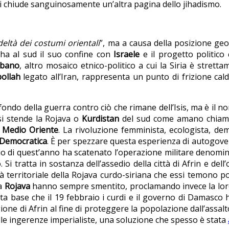
i chiude sanguinosamente un’altra pagina dello jihadismo.
deltà dei costumi orientali
”, ma a causa della posizione geo
 ha al sud il suo confine con
Israele
e il progetto politic
ibano
, altro mosaico etnico-politico a cui la Siria è strett
bollah
legato all’Iran, rappresenta un punto di frizione cal
sfondo della guerra contro ciò che rimane dell’Isis, ma è il n
 si stende la Rojava o
Kurdistan
del sud come amano chiamarl
l
Medio Oriente
. La rivoluzione femminista, ecologista, d
 Democratica
. È per spezzare questa esperienza di autogove
naio di quest’anno ha scatenato l’operazione militare denomi
o. Si tratta in sostanza dell’assedio della città di Afrin e d
à territoriale della Rojava curdo-siriana che essi temono po
la
Rojava
hanno sempre smentito, proclamando invece la lor
esta base che il 19 febbraio i curdi e il governo di Damasc
ione di Afrin al fine di proteggere la popolazione dall’assalto
dalle ingerenze imperialiste, una soluzione che spesso è stata