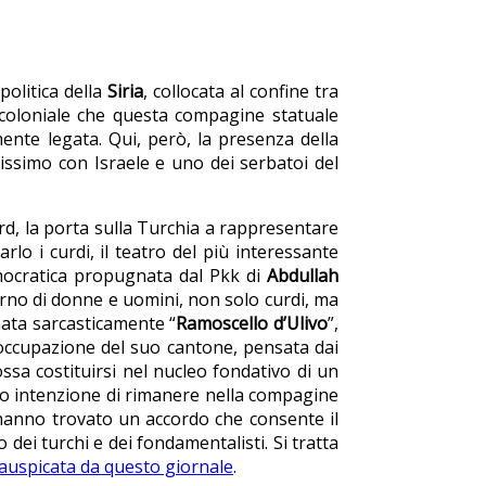
politica della
Siria
, collocata al confine tra
o coloniale che questa compagine statuale
amente legata. Qui, però, la presenza della
dissimo con Israele e uno dei serbatoi del
ord, la porta sulla Turchia a rappresentare
o i curdi, il teatro del più interessante
emocratica propugnata dal Pkk di
Abdullah
rno di donne e uomini, non solo curdi, ma
nata sarcasticamente “
Ramoscello d’Ulivo
”,
ell’occupazione del suo cantone, pensata dai
ssa costituirsi nel nucleo fondativo di un
o intenzione di rimanere nella compagine
o hanno trovato un accordo che consente il
 dei turchi e dei fondamentalisti. Si tratta
auspicata da questo giornale
.