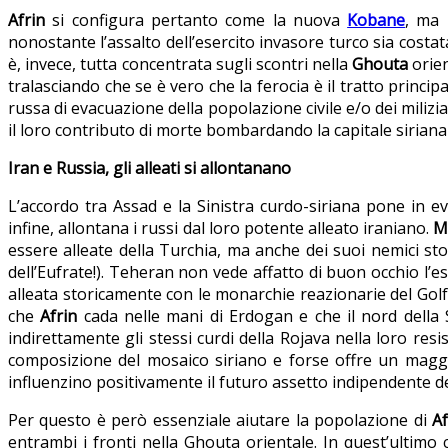
Afrin
si configura pertanto come la nuova
Kobane
, ma 
nonostante l’assalto dell’esercito invasore turco sia costata 
è, invece, tutta concentrata sugli scontri nella
Ghouta
orie
tralasciando che se è vero che la ferocia è il tratto principa
russa di evacuazione della popolazione civile e/o dei miliz
il loro contributo di morte bombardando la capitale siriana 
Iran e Russia, gli alleati si allontanano
L’accordo tra Assad e la Sinistra curdo-siriana pone in evi
infine, allontana i russi dal loro potente alleato iraniano.
M
essere alleate della Turchia, ma anche dei suoi nemici stori
dell’Eufrate!). Teheran non vede affatto di buon occhio l’e
alleata storicamente con le monarchie reazionarie del Golfo 
che
Afrin
cada nelle mani di Erdogan e che il nord della 
indirettamente gli stessi curdi della Rojava nella loro res
composizione del mosaico siriano e forse offre un maggio
influenzino positivamente il futuro assetto indipendente del p
Per questo è però essenziale aiutare la popolazione di
A
entrambi i fronti nella Ghouta orientale. In quest’ultim