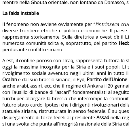
mentre nella Ghouta orientale, non lontano da Damasco, s
La falda instabile
Il fenomeno non avviene ovviamente per “
l’intrinseca cru
diverse frontiere etniche e politico-economiche. Il paese
rappresenta storicamente. Sulla direttrice a ovest c’è il
L
numerosa comunità sciita e, soprattutto, del partito
Hez
perdurante conflitto siriano.
A est, il confine poroso con l’Iraq, rappresenta tuttora lo 
oggi la massima incognita per la Siria e i suoi popoli. Lì
rivolgimento sociale avvenuto negli ultimi anni in tutto i
Ocalan
e dal suo braccio siriano, il Pyd,
Partito dell’Unione
anche arabi, assiri, ecc. che il regime di Ankara il 20 gen
con l’ausilio di bande di “ascari” fondamentalisti al seguit
turchi per allargare la breccia che interrompe la continuit
futuro stato curdo. Ipotesi che i dirigenti rivoluzionari del
statuale siriana, ristrutturata in senso federale. È su qu
dispiegamento di forze fedeli al presidente
Assad
nella reg
si una svolta che punta all’integrità nazionale della Siria 