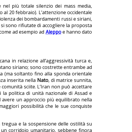
e nel più totale silenzio dei mass media,
ino al 20 febbraio). L’attenzione occidentale
violenza dei bombardamenti russi e siriani,
e si sono rifiutate di accogliere la proposta
ti come ad esempio ad
Aleppo
e hanno dato
ana in relazione all’aggressività turca e,
ntano siriano; sono costrette entrambe ad
sa (ma soltanto fino alla sponda orientale
za inserita nella
Nato
, di matrice sunnita,
e comunità sciite. L’Iran non può accettare
 la politica di unità nazionale di Assad e
 avere un approccio più equilibrato nella
maggiori possibilità che le sue conquiste
 tregua e la sospensione delle ostilità su
i un corridoio umanitario, sebbene finora