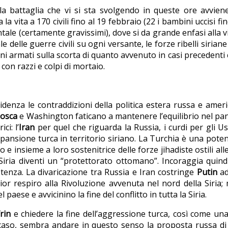
la battaglia che vi si sta svolgendo in queste ore avvien
la vita a 170 civili fino al 19 febbraio (22 i bambini uccisi f
ntale (certamente gravissimi), dove si da grande enfasi alla 
le delle guerre civili su ogni versante, le forze ribelli sirian
iani armati sulla scorta di quanto avvenuto in casi preceden
con razzi e colpi di mortaio.
denza le contraddizioni della politica estera russa e americ
osca
e Washington faticano a mantenere l’equilibrio nel pa
ci: l’
Iran
per quel che riguarda la Russia, i curdi per gli U
spansione turca in territorio siriano. La Turchia è una poten
e insieme a loro sostenitrice delle forze jihadiste ostili all
Siria diventi un “protettorato ottomano”. Incoraggia quindi
istenza. La divaricazione tra Russia e Iran costringe
Putin
ad
r respiro alla Rivoluzione avvenuta nel nord della Siria; 
aese e avvicinino la fine del conflitto in tutta la Siria.
frin
e chiedere la fine dell’aggressione turca, così come una
o caso, sembra andare in questo senso la proposta russa d