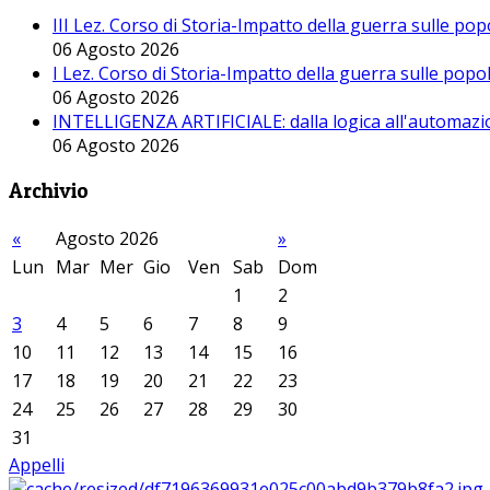
III Lez. Corso di Storia-Impatto della guerra sulle po
06 Agosto 2026
I Lez. Corso di Storia-Impatto della guerra sulle pop
06 Agosto 2026
INTELLIGENZA ARTIFICIALE: dalla logica all'automazio
06 Agosto 2026
Archivio
«
Agosto 2026
»
Lun
Mar
Mer
Gio
Ven
Sab
Dom
1
2
3
4
5
6
7
8
9
10
11
12
13
14
15
16
17
18
19
20
21
22
23
24
25
26
27
28
29
30
31
Appelli