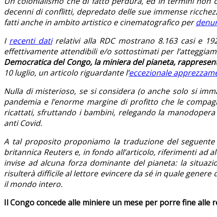
Un colonialismo che di fatto perdura, ed in termini non 
decenni di conflitti, depredato delle sue immense ricchezze
fatti anche in ambito artistico e cinematografico per
denun
I
recenti dati
relativi alla RDC mostrano 8.163 casi e 19
effettivamente attendibili e/o sottostimati per l’atteggiam
Democratica del Congo, la miniera del pianeta, rappresen
10 luglio, un articolo riguardante l’
eccezionale apprezzam
Nulla di misterioso, se si considera (o anche solo si imm
pandemia e l’enorme margine di profitto che le compagnie
ricattati, sfruttando i bambini, relegando la manodopera ne
anti Covid.
A tal proposito proponiamo la traduzione del seguente 
britannica Reuters e, in fondo all’articolo, riferimenti 
invise ad alcuna forza dominante del pianeta: la situaz
risulterà difficile al lettore evincere da sé in quale gener
il mondo intero.
Il Congo concede alle miniere un mese per porre fine alle 