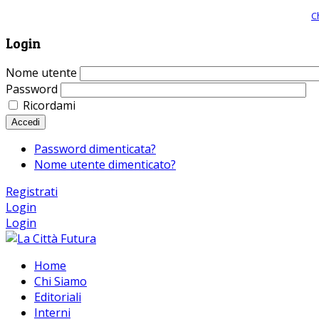
Giornale comunista online, libera informazione ed approfondimento |
C
Login
Nome utente
Password
Ricordami
Accedi
Password dimenticata?
Nome utente dimenticato?
Registrati
Login
Login
Home
Chi Siamo
Editoriali
Interni