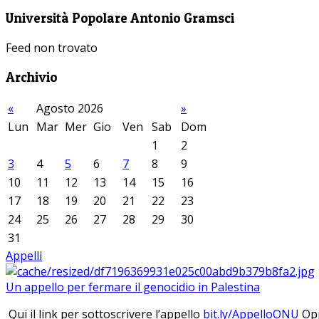
Università Popolare Antonio Gramsci
Feed non trovato
Archivio
«
Agosto 2026
»
Lun
Mar
Mer
Gio
Ven
Sab
Dom
1
2
3
4
5
6
7
8
9
10
11
12
13
14
15
16
17
18
19
20
21
22
23
24
25
26
27
28
29
30
31
Appelli
Un appello per fermare il genocidio in Palestina
Qui il link per sottoscrivere l’appello
bit.ly/AppelloONU
Opp