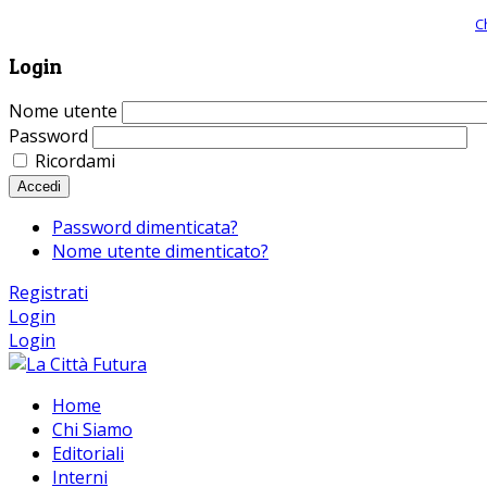
Giornale comunista online, libera informazione ed approfondimento |
C
Login
Nome utente
Password
Ricordami
Accedi
Password dimenticata?
Nome utente dimenticato?
Registrati
Login
Login
Home
Chi Siamo
Editoriali
Interni