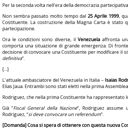
Per la seconda volta nell'era della democrazia partecipativ
Non sembra passato molto tempo dal
25 Aprile 1999
, qu
Costituente. La costruzione della Magna Carta è stato 
partecipazione.
Ora le condizioni sono diverse, il
Venezuela
affronta una
comporta una situazione di grande emergenza. Di fronte a
decisione di convocare una Costituente per modificare il 
definitiva
”.
[…]
L'attuale ambasciatore del Venezuela in Italia –
Isaias Rod
Elias Jaua. Entrambi sono stati eletti nella prima Assemble
Rodriguez, che nella prima Costituente ha rappresentato lo
Già “
Fiscal General della Nazione
”, Rodriguez assume u
Rodriguez, “
si deve convocare un referendum
”.
[Domanda] Cosa si spera di ottenere con questa nuova Co