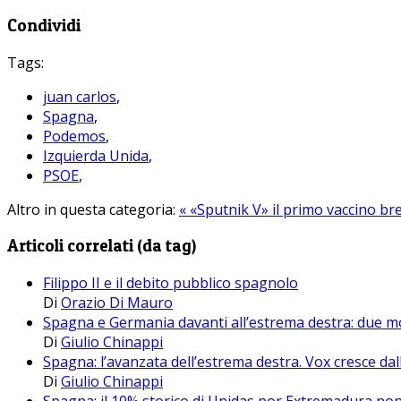
Condividi
Tags:
juan carlos
,
Spagna
,
Podemos
,
Izquierda Unida
,
PSOE
,
Altro in questa categoria:
« «Sputnik V» il primo vaccino br
Articoli correlati (da tag)
Filippo II e il debito pubblico spagnolo
Di
Orazio Di Mauro
Spagna e Germania davanti all’estrema destra: due mode
Di
Giulio Chinappi
Spagna: l’avanzata dell’estrema destra. Vox cresce da
Di
Giulio Chinappi