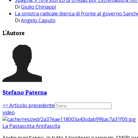
Spagna: il 10% storico di Unidas por Extremadura non
Di
Giulio Chinappi
La sinistra radicale iberica di fronte al governo San
Di
Angelo Caputo
L'Autore
Stefano Paterna
<< Articolo precedente
video
La Pastascitta Antifascita
Anche quest’anno, in tutto il territorio nazionale, l’ANPI org