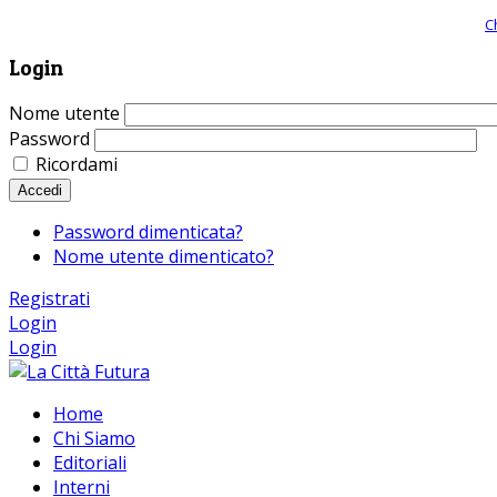
Giornale comunista online, libera informazione ed approfondimento |
C
Login
Nome utente
Password
Ricordami
Accedi
Password dimenticata?
Nome utente dimenticato?
Registrati
Login
Login
Home
Chi Siamo
Editoriali
Interni