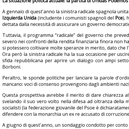
La situazione politica attuale: la partita di Unidas Podemos 
A gennaio di quest'anno la sinistra radicale spagnola unita
Izquierda Unida
(includente i comunisti spagnoli del
Pce
),
dettata dalla necessità di assicurare un governo democratico
Tuttavia, il programma “radicale” del governo che preved
severo nei confronti della rendita finanziaria finora non h
si potessero coltivare molte speranze in merito, dato che l
Ora però la sinistra radicale ha la sua occasione per uscire
sfida repubblicana per aprire un dialogo con ampi settor
Borboni.
Peraltro, le sponde politiche per lanciare la parole d'or
mancano: voci di consenso provengono dagli ambienti nazio
Questa prospettiva avrebbe il merito di dare chiarezza al
svelando il suo vero volto nella difesa ad oltranza della 
socialisti (la federazione giovanile del Psoe è dichiaratam
difendere con la monarchia un ex re accusato di corruzione
A giugno di quest'anno, un sondaggio condotto per conto 