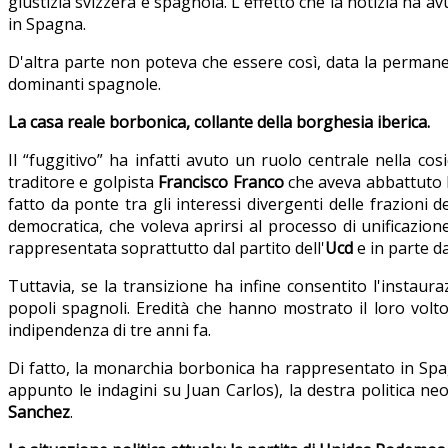
giustizia svizzera e spagnola. L'effetto che la notizia ha a
in Spagna.
D'altra parte non poteva che essere così, data la permanen
dominanti spagnole.
La casa reale borbonica, collante della borghesia iberica.
Il “fuggitivo” ha infatti avuto un ruolo centrale nella c
traditore e golpista
Francisco Franco
che aveva abbattuto
fatto da ponte tra gli interessi divergenti delle frazioni d
democratica, che voleva aprirsi al processo di unificazio
rappresentata soprattutto dal partito dell'
Ucd
e in parte d
Tuttavia, se la transizione ha infine consentito l'instau
popoli spagnoli. Eredità che hanno mostrato il loro volt
indipendenza di tre anni fa.
Di fatto, la monarchia borbonica ha rappresentato in Spagn
appunto le indagini su Juan Carlos), la destra politica ne
Sanchez
.