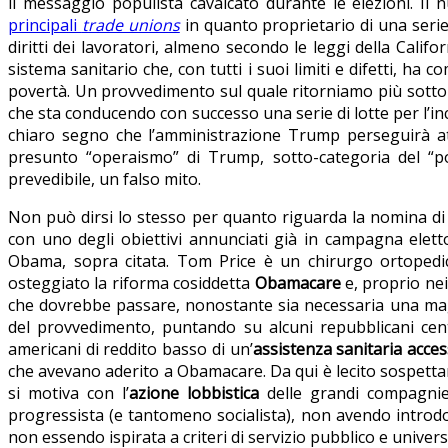
il messaggio populista cavalcato durante le elezioni. Il
principali
trade unions
in quanto proprietario di una serie 
diritti dei lavoratori, almeno secondo le leggi della Califo
sistema sanitario che, con tutti i suoi limiti e difetti, ha
povertà. Un provvedimento sul quale ritorniamo più sotto 
che sta conducendo con successo una serie di lotte per l’in
chiaro segno che l’amministrazione Trump perseguirà attiv
presunto “operaismo” di Trump, sotto-categoria del “p
prevedibile, un falso mito.
Non può dirsi lo stesso per quanto riguarda la nomina d
con uno degli obiettivi annunciati già in campagna elett
Obama, sopra citata. Tom Price è un chirurgo ortopedi
osteggiato la riforma cosiddetta
Obamacare
e, proprio nei
che dovrebbe passare, nonostante sia necessaria una magg
del provvedimento, puntando su alcuni repubblicani cen
americani di reddito basso di un’
assistenza sanitaria acces
che avevano aderito a Obamacare. Da qui è lecito sospettar
si motiva con l’
azione lobbistica
delle grandi compagnie
progressista (e tantomeno socialista), non avendo introdott
non essendo ispirata a criteri di servizio pubblico e univer