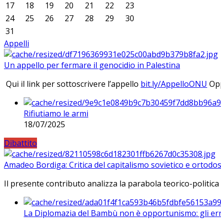
17
18
19
20
21
22
23
24
25
26
27
28
29
30
31
Appelli
Un appello per fermare il genocidio in Palestina
Qui il link per sottoscrivere l’appello
bit.ly/AppelloONU
Opp
Rifiutiamo le armi
18/07/2025
Dibattito
Amadeo Bordiga: Critica del capitalismo sovietico e ortodos
Il presente contributo analizza la parabola teorico-politica
La Diplomazia del Bambù non è opportunismo: gli erro