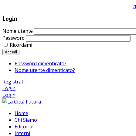
Giornale comunista online, libera informazione ed approfondimento |
C
Login
Nome utente
Password
Ricordami
Accedi
Password dimenticata?
Nome utente dimenticato?
Registrati
Login
Login
Home
Chi Siamo
Editoriali
Interni