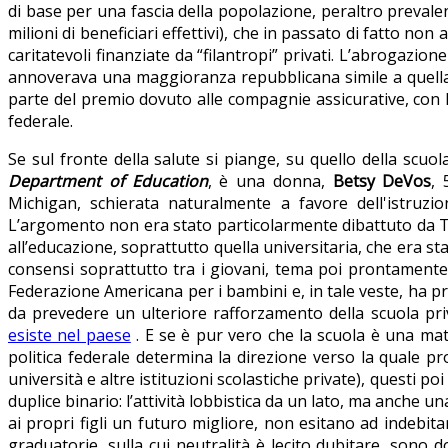
di base per una fascia della popolazione, peraltro prevalen
milioni di beneficiari effettivi), che in passato di fatto no
caritatevoli finanziate da “filantropi” privati. L’abrogazi
annoverava una maggioranza repubblicana simile a quella 
parte del premio dovuto alle compagnie assicurative, con l
federale.
Se sul fronte della salute si piange, su quello della scuo
Department of Education
, è una donna,
Betsy DeVos
, 
Michigan, schierata naturalmente a favore dell'istruz
L’argomento non era stato particolarmente dibattuto da Tr
all’educazione, soprattutto quella universitaria, che era sta
consensi soprattutto tra i giovani, tema poi prontamente
Federazione Americana per i bambini e, in tale veste, ha pr
da prevedere un ulteriore rafforzamento della scuola priv
esiste nel paese
. E se è pur vero che la scuola è una mate
politica federale determina la direzione verso la quale pr
università e altre istituzioni scolastiche private), questi po
duplice binario: l’attività lobbistica da un lato, ma anche 
ai propri figli un futuro migliore, non esitano ad indebitar
graduatorie, sulla cui neutralità è lecito dubitare, sono 