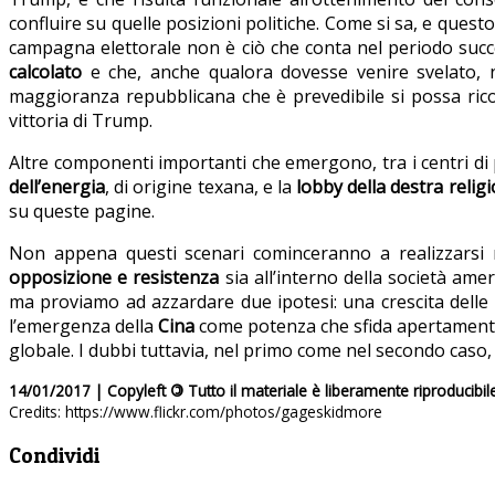
confluire su quelle posizioni politiche. Come si sa, e questo
campagna elettorale non è ciò che conta nel periodo succes
calcolato
e che, anche qualora dovesse venire svelato, ne
maggioranza repubblicana che è prevedibile si possa ricom
vittoria di Trump.
Altre componenti importanti che emergono, tra i centri d
dell’energia
, di origine texana, e la
lobby della destra relig
su queste pagine.
Non appena questi scenari cominceranno a realizzarsi n
opposizione e resistenza
sia all’interno della società amer
ma proviamo ad azzardare due ipotesi: una crescita delle
l’emergenza della
Cina
come potenza che sfida apertament
globale. I dubbi tuttavia, nel primo come nel secondo caso,
14/01/2017 | Copyleft
©
Tutto il materiale è liberamente riproducibil
Credits: https://www.flickr.com/photos/gageskidmore
Condividi