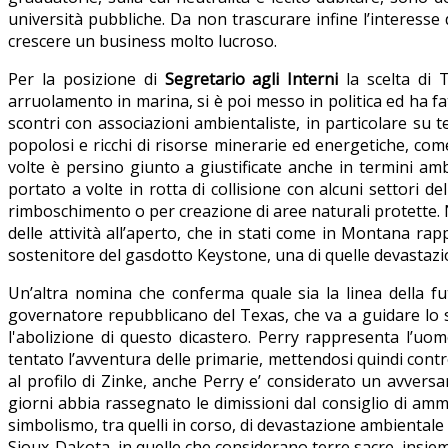
università pubbliche. Da non trascurare infine l’interess
crescere un business molto lucroso.
Per la posizione di
Segretario agli Interni
la scelta di
arruolamento in marina, si è poi messo in politica ed ha fa
scontri con associazioni ambientaliste, in particolare su t
popolosi e ricchi di risorse minerarie ed energetiche, come
volte è persino giunto a giustificate anche in termini ambie
portato a volte in rotta di collisione con alcuni settori de
rimboschimento o per creazione di aree naturali protette. N
delle attività all’aperto, che in stati come in Montana rap
sostenitore del gasdotto Keystone, una di quelle devastazio
Un’altra nomina che conferma quale sia la linea della 
governatore repubblicano del Texas, che va a guidare lo 
l'abolizione di questo dicastero. Perry rappresenta l’uom
tentato l’avventura delle primarie, mettendosi quindi con
al profilo di Zinke, anche Perry e’ considerato un avversa
giorni abbia rassegnato le dimissioni dal consiglio di amm
simbolismo, tra quelli in corso, di devastazione ambientale 
Sioux-Dakota, in quelle che considerano terre sacre, insieme 