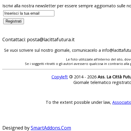
Iscrivi alla nostra newsletter per essere sempre aggiornato sulle no
Contattaci:
posta@lacittafutura.it
Se vuoi scrivere sul nostro giornale, comunicacelo a
info@lacittafutur
Le foto utilizzate all'interno del sito, 
Se i soggetti ritratti o gli autori avessero qualcosa in contrario
Copyleft
©
2014 - 2026
Ass. La Città Fut
Giornale telematico registrat
To the extent possible under law,
Associati
Designed by
SmartAddons.Com