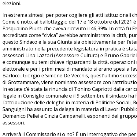
elezioni.
In estrema sintesi, per poter cogliere gli atti istituzional
Come è noto, al ballottaggio del 17 e 18 ottobre del 2021 è
Pasqualino Piunti che aveva ricevuto il 46,39%. In città fu 
accreditata come “civica” avrebbe amministrato la città, p
questo Sindaco e la sua Giunta sia obiettivamente per l’eter
amministrato nella precedente legislatura in pratica è stata 
assessori Lina Lazzari (Assessore Cultura) e Bruno Gabriel
e comunque su temi chiave riguardanti la città, operazioni n
elettorale e per i primi mesi di mandato si erano spesi a fa
Barlocci, Giorgio e Simone De Vecchis, quest’ultimo success
di Grottammare, viene nominato assessore con l’attribuzione
In estate c’è stata la rinuncia di Tonino Capriotti dalla ca
legale in Consiglio comunale e il 9 settembre il sindaco ha 
l’attribuzione delle deleghe in materia di Politiche Sociali
Sanguigni ha assunto la delega in materia di Lavori Pubblic
Domenico Pellei e Cinzia Campanelli, esponenti del gruppo 
assessori.
Arriverà il Commissario sì o no? È un interrogativo che per