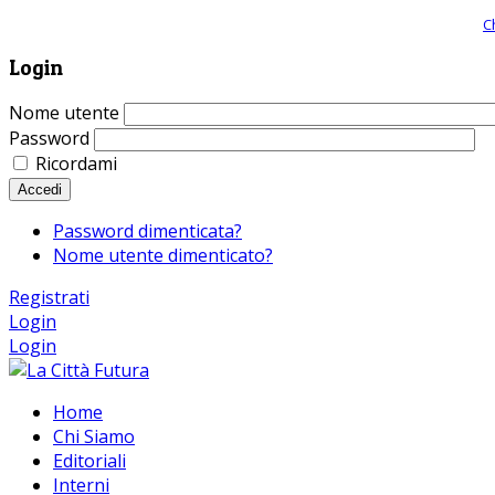
Giornale comunista online, libera informazione ed approfondimento |
C
Login
Nome utente
Password
Ricordami
Accedi
Password dimenticata?
Nome utente dimenticato?
Registrati
Login
Login
Home
Chi Siamo
Editoriali
Interni