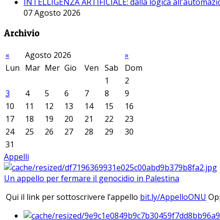
INTELLIGENZA ARTIFICIALE: dalla logica all'automazio
07 Agosto 2026
Archivio
«
Agosto 2026
»
Lun
Mar
Mer
Gio
Ven
Sab
Dom
1
2
3
4
5
6
7
8
9
10
11
12
13
14
15
16
17
18
19
20
21
22
23
24
25
26
27
28
29
30
31
Appelli
Un appello per fermare il genocidio in Palestina
Qui il link per sottoscrivere l’appello
bit.ly/AppelloONU
Opp