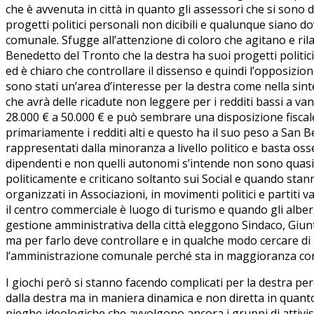
che è avvenuta in città in quanto gli assessori che si sono 
progetti politici personali non dicibili e qualunque siano do
comunale. Sfugge all’attenzione di coloro che agitano e rilan
Benedetto del Tronto che la destra ha suoi progetti politici i
ed è chiaro che controllare il dissenso e quindi l’opposizio
sono stati un’area d’interesse per la destra come nella sint
che avrà delle ricadute non leggere per i redditi bassi a van
28.000 € a 50.000 € e può sembrare una disposizione fisc
primariamente i redditi alti e questo ha il suo peso a San 
rappresentati dalla minoranza a livello politico e basta osse
dipendenti e non quelli autonomi s’intende non sono quasi
politicamente e criticano soltanto sui Social e quando stan
organizzati in Associazioni, in movimenti politici e partiti 
il centro commerciale è luogo di turismo e quando gli albe
gestione amministrativa della città eleggono Sindaco, Giun
ma per farlo deve controllare e in qualche modo cercare di
l’amministrazione comunale perché sta in maggioranza con 
I giochi però si stanno facendo complicati per la destra perc
dalla destra ma in maniera dinamica e non diretta in quant
pieghe ideologiche che avvolgono ancora i gruppi di attivisti