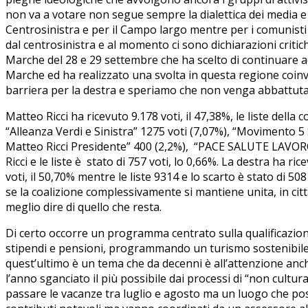
non va a votare non segue sempre la dialettica dei media e
Centrosinistra e per il Campo largo mentre per i comunist
dal centrosinistra e al momento ci sono dichiarazioni critich
Marche del 28 e 29 settembre che ha scelto di continuare a
Marche ed ha realizzato una svolta in questa regione coi
barriera per la destra e speriamo che non venga abbattuta.
Matteo Ricci ha ricevuto 9.178 voti, il 47,38%, le liste dell
“Alleanza Verdi e Sinistra” 1275 voti (7,07%), “Movimento 5 
Matteo Ricci Presidente” 400 (2,2%), “PACE SALUTE LAVORO” 3
Ricci e le liste è stato di 757 voti, lo 0,66%. La destra ha
voti, il 50,70% mentre le liste 9314 e lo scarto è stato di 50
se la coalizione complessivamente si mantiene unita, in citt
meglio dire di quello che resta.
Di certo occorre un programma centrato sulla qualificazione 
stipendi e pensioni, programmando un turismo sostenibile ch
quest’ultimo è un tema che da decenni è all’attenzione anch
l’anno sganciato il più possibile dai processi di “non cultura
passare le vacanze tra luglio e agosto ma un luogo che possa 