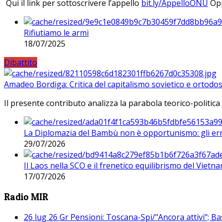
Qui il link per sottoscrivere l’appello
bit.ly/AppelloONU
Opp
Rifiutiamo le armi
18/07/2025
Dibattito
Amadeo Bordiga: Critica del capitalismo sovietico e ortodos
Il presente contributo analizza la parabola teorico-politica
La Diplomazia del Bambù non è opportunismo: gli erro
29/07/2026
Il Laos nella SCO e il frenetico equilibrismo del Vietna
17/07/2026
Radio MIR
26 lug 26 Gr Pensioni: Toscana-Spi/"Ancora attivi"; Ba