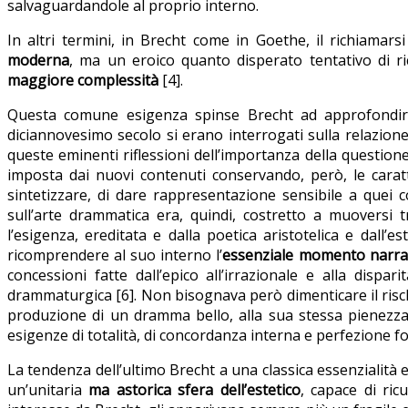
salvaguardandole al proprio interno.
In altri termini, in Brecht come in Goethe, il richiamar
moderna
, ma un eroico quanto disperato tentativo di r
maggiore complessità
[4].
Questa comune esigenza spinse Brecht ad approfondire i
diciannovesimo secolo si erano interrogati sulla relazio
queste eminenti riflessioni dell’importanza della question
imposta dai nuovi contenuti conservando, però, le caratt
sintetizzare, di dare rappresentazione sensibile a quei co
sull’arte drammatica era, quindi, costretto a muoversi 
l’esigenza, ereditata e dalla poetica aristotelica e dall
ricomprendere al suo interno l’
essenziale momento narrat
concessioni fatte dall’epico all’irrazionale e alla dis
drammaturgica [6]. Non bisognava però dimenticare il ris
produzione di un dramma bello, alla sua stessa pienezza 
esigenze di totalità, di concordanza interna e perfezione f
La tendenza dell’ultimo Brecht a una classica essenzialità e
un’unitaria
ma astorica sfera dell’estetico
, capace di ric