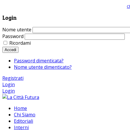
Giornale comunista online, libera informazione ed approfondimento |
C
Login
Nome utente
Password
Ricordami
Accedi
Password dimenticata?
Nome utente dimenticato?
Registrati
Login
Login
Home
Chi Siamo
Editoriali
Interni