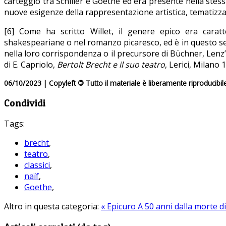
carteggio tra Schiller e Goethe ed era presente nella stessa e
nuove esigenze della rappresentazione artistica, tematizza
[6] Come ha scritto Willet, il genere epico era caratt
shakespeariane o nel romanzo picaresco, ed è in questo sens
nella loro corrispondenza o il precursore di Büchner, Lenz”
di E. Capriolo,
Bertolt
Brecht e il suo teatro
, Lerici, Milano 
06/10/2023 | Copyleft
©
Tutto il materiale è liberamente riproducibil
Condividi
Tags:
brecht
,
teatro
,
classici
,
naïf
,
Goethe
,
Altro in questa categoria:
« Epicuro
A 50 anni dalla morte d