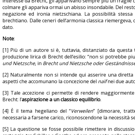
interesse da Brecht, gli apparivano sempre più un fragile 
colmare gli appariva ormai un abisso insondabile. Del resto 
negazione ed ironia nietzschiana. La possibilità stessa 
brechtiano. Dalle ceneri dell’armonia classica riemergeva, cos
dato.
Note
:
[1] Più di un autore si è, tuttavia, distanziato da ques
produzione lirica di Brecht dell’esilio: “non si potrebbe piu
und Nietzsche
, in
Brecht und Nietzsche oder Geständnisse 
[2] Naturalmente non si intende qui asserire una diretta ri
aspetti che accomunano la concezione del
naïf
nei due auto
[3] Tale accezione ci permette di rendere maggiormente
Brecht: l’
aspirazione a un classico equilibrio
.
[4] È il tema hegeliano del “
Verweilen
”
[
dimorare, tratt
necessaria a farsene carico, riconoscendone la necessità s
[5] La questione se fosse possibile rimettere in discussio