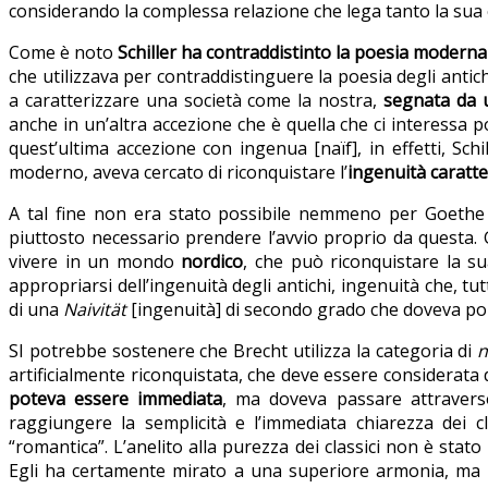
considerando la complessa relazione che lega tanto la sua 
Come è noto
Schiller ha contraddistinto la poesia moderna
che utilizzava per contraddistinguere la poesia degli antic
a caratterizzare una società come la nostra,
segnata da u
anche in un’altra accezione che è quella che ci interessa 
quest’ultima accezione con ingenua [naïf], in effetti, Sc
moderno, aveva cercato di riconquistare l’
ingenuità caratter
A tal fine non era stato possibile nemmeno per Goethe 
piuttosto necessario prendere l’avvio proprio da questa.
vivere in un mondo
nordico
, che può riconquistare la su
appropriarsi dell’ingenuità degli antichi, ingenuità che, t
di una
Naivität
[ingenuità] di secondo grado che doveva p
SI potrebbe sostenere che Brecht utilizza la categoria di
n
artificialmente riconquistata, che deve essere considerata 
poteva essere immediata
, ma doveva passare attravers
raggiungere la semplicità e l’immediata chiarezza dei 
“romantica”. L’anelito alla purezza dei classici non è sta
Egli ha certamente mirato a una superiore armonia, ma r