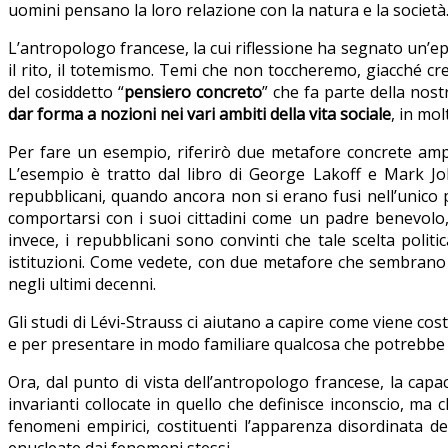
uomini pensano la loro relazione con la natura e la società
L’antropologo francese, la cui riflessione ha segnato un’ep
il rito, il totemismo. Temi che non toccheremo, giacché c
del cosiddetto “
pensiero concreto
” che fa parte della nost
dar forma a nozioni nei vari ambiti della vita sociale
, in mo
Per fare un esempio, riferirò due metafore concrete ampia
L’esempio è tratto dal libro di George Lakoff e Mark J
repubblicani, quando ancora non si erano fusi nell’unico p
comportarsi con i suoi cittadini come un padre benevolo,
invece, i repubblicani sono convinti che tale scelta politi
istituzioni. Come vedete, con due metafore che sembrano al
negli ultimi decenni.
Gli studi di Lévi-Strauss ci aiutano a capire come viene co
e per presentare in modo familiare qualcosa che potrebbe 
Ora, dal punto di vista dell’antropologo francese, la capa
invarianti collocate in quello che definisce inconscio, m
fenomeni empirici, costituenti l’apparenza disordinata d
enucleate dai fenomeni stessi.