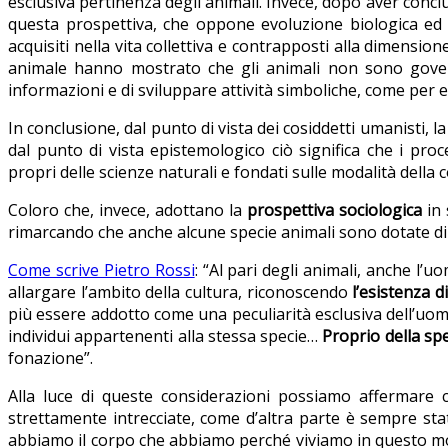
esclusiva pertinenza degli animali. Invece, dopo aver conc
questa prospettiva, che oppone evoluzione biologica ed ev
acquisiti nella vita collettiva e contrapposti alla dimensi
animale hanno mostrato che gli animali non sono governa
informazioni e di sviluppare attività simboliche, come per es
In conclusione, dal punto di vista dei cosiddetti umanisti,
dal punto di vista epistemologico ciò significa che i pr
propri delle scienze naturali e fondati sulle modalità dell
Coloro che, invece, adottano la
prospettiva sociologica
in 
rimarcando che anche alcune specie animali sono dotate di un
Come scrive Pietro Rossi
: “Al pari degli animali, anche l’
allargare l’ambito della cultura, riconoscendo
l’esistenza d
più essere addotto come una peculiarità esclusiva dell’uom
individui appartenenti alla stessa specie…
Proprio della sp
fonazione”.
Alla luce di queste considerazioni possiamo affermare 
strettamente intrecciate, come d’altra parte è sempre sta
abbiamo il corpo che abbiamo perché viviamo in questo mon