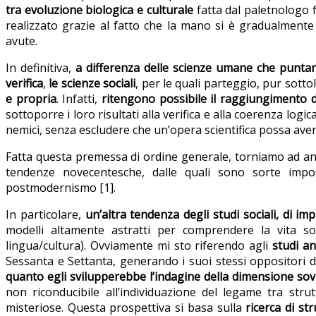
tra evoluzione biologica e culturale
fatta dal paletnologo f
realizzato grazie al fatto che la mano si è gradualmente
avute.
In definitiva,
a differenza delle scienze umane che puntan
verifica
,
le scienze sociali
, per le quali parteggio, pur sottol
e propria
. Infatti,
ritengono possibile il raggiungimento di
sottoporre i loro risultati alla verifica e alla coerenza log
nemici, senza escludere che un’opera scientifica possa aver
Fatta questa premessa di ordine generale, torniamo ad an
tendenze novecentesche, dalle quali sono sorte impos
postmodernismo [1].
In particolare,
un’altra tendenza degli studi sociali, di i
modelli altamente astratti per comprendere la vita soc
lingua/cultura). Ovviamente mi sto riferendo agli
studi an
Sessanta e Settanta, generando i suoi stessi oppositori d
quanto egli svilupperebbe l’indagine della dimensione sov
non riconducibile all’individuazione del legame tra strut
misteriose. Questa prospettiva si basa sulla
ricerca di st