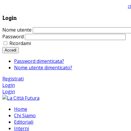
Giornale comunista online, libera informazione ed approfondimento |
C
Login
Nome utente
Password
Ricordami
Accedi
Password dimenticata?
Nome utente dimenticato?
Registrati
Login
Login
Home
Chi Siamo
Editoriali
Interni