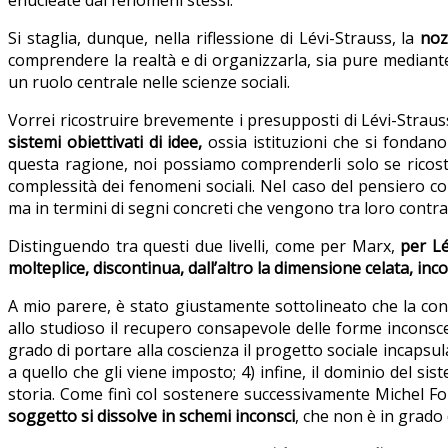
Si staglia, dunque, nella riflessione di Lévi-Strauss, la
noz
comprendere la realtà e di organizzarla, sia pure mediante
un ruolo centrale nelle scienze sociali.
Vorrei ricostruire brevemente i presupposti di Lévi-Straus
sistemi obiettivati di idee,
ossia istituzioni che si fondan
questa ragione, noi possiamo comprenderli solo se ricostr
complessità dei fenomeni sociali. Nel caso del pensiero c
ma in termini di segni concreti che vengono tra loro contr
Distinguendo tra questi due livelli, come per Marx,
per Lé
molteplice, discontinua, dall’altro la dimensione celata, in
A mio parere, è stato giustamente sottolineato che la conce
allo studioso il recupero consapevole delle forme inconsce
grado di portare alla coscienza il progetto sociale incapsul
a quello che gli viene imposto; 4) infine, il dominio del si
storia. Come finì col sostenere successivamente Michel Fouc
soggetto si dissolve in schemi inconsci
, che non è in grado 