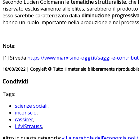
Secondo Lucien Goldmann le
tematiche strutturaliste
, che
riservato esclusivamente alle élites, sarebbero il prodotto d
esso sarebbe caratterizzato dalla
diminuzione progressiva 
hanno un ruolo importante nella produzione e nel processo 
Note:
[1] Si veda
https://www.marxismo-oggi.it/saggi-e-contribu
18/03/2022 | Copyleft
©
Tutto il materiale è liberamente riproducibil
Condividi
Tags:
scienze sociali
,
inconscio
,
cassirer
,
LéviStrauss
,
Altro in questa categoria:
« La parabola dell’economia politi