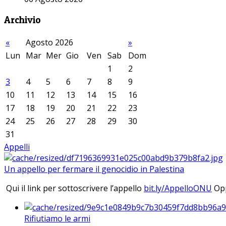
Archivio
«
Agosto 2026
»
Lun
Mar
Mer
Gio
Ven
Sab
Dom
1
2
3
4
5
6
7
8
9
10
11
12
13
14
15
16
17
18
19
20
21
22
23
24
25
26
27
28
29
30
31
Appelli
Un appello per fermare il genocidio in Palestina
Qui il link per sottoscrivere l’appello
bit.ly/AppelloONU
Opp
Rifiutiamo le armi