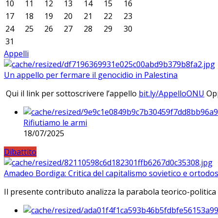
10
11
12
13
14
15
16
17
18
19
20
21
22
23
24
25
26
27
28
29
30
31
Appelli
Un appello per fermare il genocidio in Palestina
Qui il link per sottoscrivere l’appello
bit.ly/AppelloONU
Opp
Rifiutiamo le armi
18/07/2025
Dibattito
Amadeo Bordiga: Critica del capitalismo sovietico e ortodos
Il presente contributo analizza la parabola teorico-politica