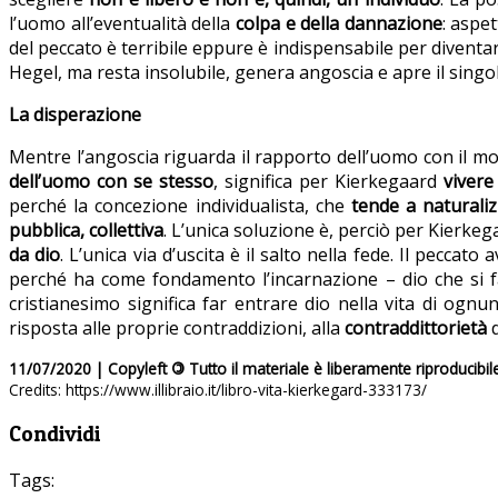
l’uomo all’eventualità della
colpa e della dannazione
: aspe
del peccato è terribile eppure è indispensabile per diventa
Hegel, ma resta insolubile, genera angoscia e apre il singo
La disperazione
Mentre l’angoscia riguarda il rapporto dell’uomo con il 
dell’uomo con se stesso
, significa per Kierkegaard
vivere
perché la concezione individualista, che
tende a naturali
pubblica, collettiva
. L’unica soluzione è, perciò per Kierkeg
da dio
. L’unica via d’uscita è il salto nella fede. Il peccato
perché ha come fondamento l’incarnazione – dio che si f
cristianesimo significa far entrare dio nella vita di ogn
risposta alle proprie contraddizioni, alla
contraddittorietà
d
11/07/2020 | Copyleft
©
Tutto il materiale è liberamente riproducibil
Credits: https://www.illibraio.it/libro-vita-kierkegard-333173/
Condividi
Tags: