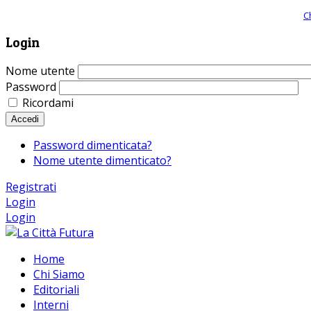
Giornale comunista online, libera informazione ed approfondimento |
C
Login
Nome utente
Password
Ricordami
Accedi
Password dimenticata?
Nome utente dimenticato?
Registrati
Login
Login
Home
Chi Siamo
Editoriali
Interni