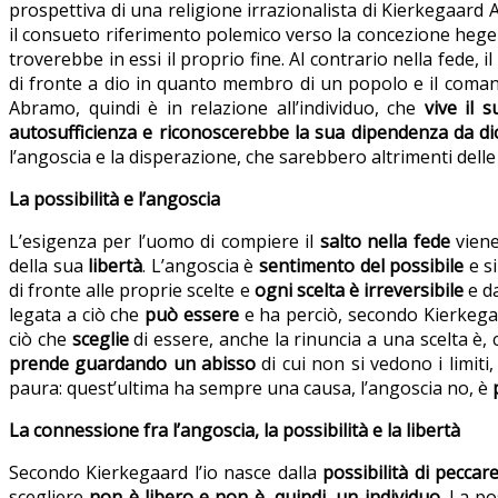
prospettiva di una religione irrazionalista di Kierkegaard 
il consueto riferimento polemico verso la concezione hege
troverebbe in essi il proprio fine. Al contrario nella fede, 
di fronte a dio in quanto membro di un popolo e il coman
Abramo, quindi è in relazione all’individuo, che
vive il 
autosufficienza e riconoscerebbe la sua dipendenza da di
l’angoscia e la disperazione, che sarebbero altrimenti dell
La possibilità e l’angoscia
L’esigenza per l’uomo di compiere il
salto nella fede
viene
della sua
libertà
. L’angoscia è
sentimento del possibile
e si
di fronte alle proprie scelte e
ogni scelta è irreversibile
e da
legata a ciò che
può essere
e ha perciò, secondo Kierkegaa
ciò che
sceglie
di essere, anche la rinuncia a una scelta è,
prende guardando un abisso
di cui non si vedono i limiti
paura: quest’ultima ha sempre una causa, l’angoscia no, è
La connessione fra l’angoscia, la possibilità e la libertà
Secondo Kierkegaard l’io nasce dalla
possibilità di peccar
scegliere
non è libero e non è, quindi, un individuo
. La po