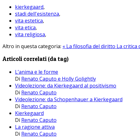
kierkegaard
,
stadi dell'esistenza
,
vita estetica
,
vita etica
,
vita religiosa
,
Altro in questa categoria:
« La filosofia del diritto
La critica
Articoli correlati (da tag)
L’anima e le forme
Di
Renato Caputo e Holly Golightly
Videolezione: da Kierkegaard al positivismo
Di
Renato Caputo
Videolezione: da Schopenhauer a Kierkegaard
Di
Renato Caputo
Kierkegaard
Di
Renato Caputo
La ragione attiva
Di
Renato Caputo