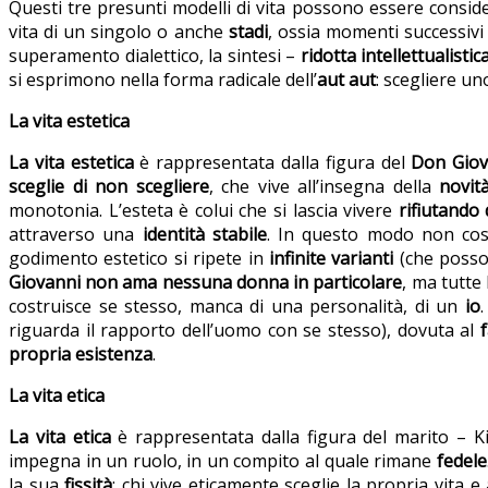
Questi tre presunti modelli di vita possono essere consi
vita di un singolo o anche
stadi
, ossia momenti successivi 
superamento dialettico, la sintesi –
ridotta intellettualist
si esprimono nella forma radicale dell’
aut aut
: scegliere u
La vita estetica
La vita estetica
è rappresentata dalla figura del
Don Giov
sceglie di non scegliere
, che vive all’insegna della
novit
monotonia. L’esteta è colui che si lascia vivere
rifiutando 
attraverso una
identità stabile
. In questo modo non cost
godimento estetico si ripete in
infinite varianti
(che posson
Giovanni non ama nessuna donna in particolare
, ma tutte 
costruisce se stesso, manca di una personalità, di un
io
riguarda il rapporto dell’uomo con se stesso), dovuta al
propria esistenza
.
La vita etica
La vita etica
è rappresentata dalla figura del marito – Ki
impegna in un ruolo, in un compito al quale rimane
fedele
la sua
fissità
; chi vive eticamente sceglie la propria vita e