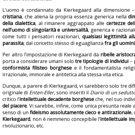
L’uomo è
condannato da Kierkegaard alla dimensione –
cristiana
, che aliena la propria essenza generica nella
di
della dialettica
, al rimanere aggrappato alle
certezze dell
nell’uomo di singolarità e universalità
, generica e raziona
come tutti i pensatori reazionari,
qualsiasi legittimità al
parassita
, dal concetto stesso di eguaglianza
fra gli uomini
Per altro l’impostazione di Kierkegaard da
ribelle aristocr
porta a considerare umani solo
tre tipologie di individui
– 
conformista filisteo borghese
e il fondamentalista relig
irrazionale, immorale e antitetica alla stessa vita etica.
Dunque, a parere di Kierkegaard, vi sarebbero solo tre diffe
originale di
Enten-Eller
, sono inseriti il
Diario di un sedut
critico l’
intellettuale decadente borghese
che, nel suo indiv
del piacere
. Vi sarebbe, infine, come unica presunta reale 
senso di un
fideismo assolutamente cieco e antirazionale
,
Kierkegaard
, non è nemmeno concepibile l’
intellettuale 
rivoluzionario, etc.