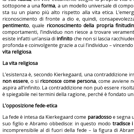
sottopone a una
forma
, a un modello universale di compor
sta su un piano più alto rispetto alla vita etica. L’emer
riconoscimento di fronte a dio e, quindi, consapevolez
pentimento
, quale
riconoscimento della propria finitudi
comportamenti, l’individuo non riesce a trovare veramen
esiste infatti un’ansia di
infinito
che non si lascia racchiuder
profonda e coinvolgente grazie a cui l’individuo – vincendo
vita religiosa
.
La vita religiosa
L’esistenza è, secondo Kierkegaard, una contraddizione irris
non essere
, o si
riconosce come persona
, come avviene ne
aspira all’infinito. La contraddizione non può essere riso
è spiegabile nei termini della ragione, perché è fondato un
L’opposizione fede-etica
La fede è intesa da Kierkegaard come
paradosso
e segna un
suo figlio e Abramo obbedisce: in questo modo
tradisce 
incomprensibile al di fuori della fede – la figura di Abra