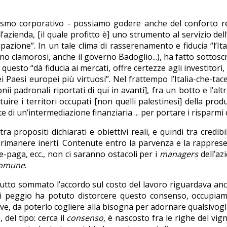
ismo corporativo - possiamo godere anche del conforto reli
­zienda, [il quale profitto è] uno strumento al servizio dell
upazione”. In un tale clima di rasserenamento e fiducia “l’Ita
clamorosi, anche il governo Badoglio...), ha fatto sottoscriv
uesto “dà fiducia ai mercati, offre certezze agli investitori, 
dei Pae­si europei più virtuosi”. Nel frattempo l’Italia-che-tac
 padronali riportati di qui in avanti], fra un botto e l’altro d
uire i territori occupati [non quelli palestinesi] della produ
i un’intermediazione finanziaria ... per portare i risparmi degl
a propositi dichiarati e obiettivi reali, e quindi tra credibil
imanere inerti. Contenute entro la parvenza e la rappresenta
he-paga, ecc., non ci saranno ostacoli per i
managers
dell’azi
comune
.
 Tutto sommato l’accordo sul costo del lavoro riguardava anc
 peggio ha potu­to distorcere questo consenso, occupiamoc
ve, da poterlo coglie­re alla bisogna per adornare qualsivog
 del tipo: cerca il
consenso
, è nascosto fra le righe del vign