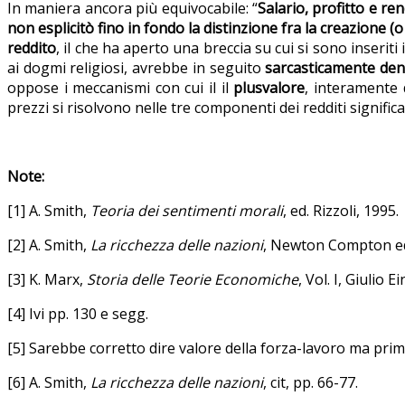
In maniera ancora più equivocabile: “
Salario, profitto e re
non esplicitò fino in fondo la distinzione fra la creazione (o
reddito
, il che ha aperto una breccia su cui si sono inseriti 
ai dogmi religiosi, avrebbe in seguito
sarcasticamente deno
oppose i meccanismi con cui il il
plusvalore
, interamente
prezzi si risolvono nelle tre componenti dei redditi signifi
Note:
[1] A. Smith,
Teoria dei sentimenti morali
, ed. Rizzoli, 1995.
[2] A. Smith,
La ricchezza delle nazioni
, Newton Compton edi
[3] K. Marx,
Storia delle Teorie Economiche
, Vol. I, Giulio 
[4] Ivi pp. 130 e segg.
[5] Sarebbe corretto dire valore della forza-lavoro ma prim
[6] A. Smith,
La ricchezza delle nazioni
, cit, pp. 66-77.