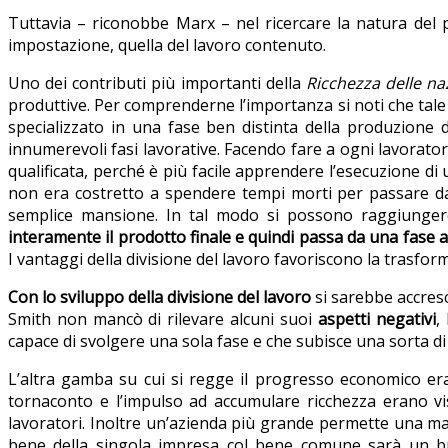
Tuttavia – riconobbe Marx – nel ricercare la natura del pl
impostazione, quella del lavoro contenuto.
Uno dei contributi più importanti della
Ricchezza delle na
produttive. Per comprenderne l’importanza si noti che tale 
specializzato in una fase ben distinta della produzione d
innumerevoli fasi lavorative. Facendo fare a ogni lavorato
qualificata, perché è più facile apprendere l’esecuzione d
non era costretto a spendere tempi morti per passare da un
semplice mansione. In tal modo si possono raggiunge
interamente il prodotto finale e quindi passa da una fase all
I vantaggi della divisione del lavoro favoriscono la trasform
Con lo sviluppo della divisione del lavoro
si sarebbe accres
Smith non mancò di rilevare alcuni suoi
aspetti negativi
,
capace di svolgere una sola fase e che subisce una sorta d
L’altra gamba su cui si regge il progresso economico era
tornaconto e l’impulso ad accumulare ricchezza erano vi
lavoratori. Inoltre un’azienda più grande permette una ma
bene della singola impresa col bene comune sarà un buo