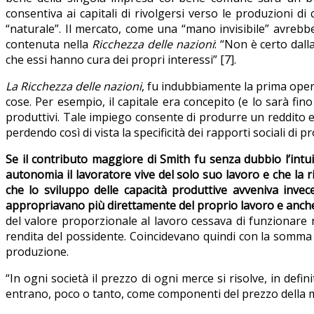
consentiva ai capitali di rivolgersi verso le produzioni d
“naturale”. Il mercato, come una “mano invisibile” avrebb
contenuta nella
Ricchezza delle nazioni
: “Non è certo dall
che essi hanno cura dei propri interessi” [7].
La Ricchezza delle nazioni
, fu indubbiamente la prima oper
cose. Per esempio, il capitale era concepito (e lo sarà fin
produttivi. Tale impiego consente di produrre un reddito e q
perdendo così di vista la specificità dei rapporti sociali di pr
Se il contributo maggiore di Smith fu senza dubbio l’intuiz
autonomia il lavoratore vive del solo suo lavoro e che la
che lo sviluppo delle capacità produttive avveniva inve
appropriavano più direttamente del proprio lavoro e anche i
del valore proporzionale al lavoro cessava di funzionare 
rendita del possidente. Coincidevano quindi con la somma delle
produzione.
“In ogni società il prezzo di ogni merce si risolve, in defini
entrano, poco o tanto, come componenti del prezzo della ma