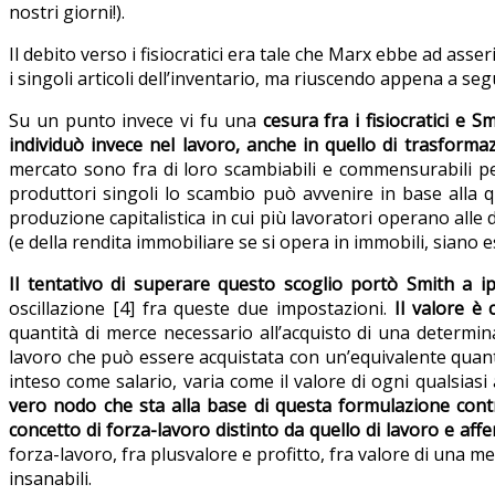
nostri giorni!).
Il debito verso i fisiocratici era tale che Marx ebbe ad asse
i singoli articoli dell’inventario, ma riuscendo appena a se
Su un punto invece vi fu una
cesura fra i fisiocratici e Sm
individuò invece nel lavoro, anche in quello di trasformaz
mercato sono fra di loro scambiabili e commensurabili p
produttori singoli lo scambio può avvenire in base alla 
produzione capitalistica in cui più lavoratori operano alle
(e della rendita immobiliare se si opera in immobili, siano ess
Il tentativo di superare questo scoglio portò Smith a ipot
oscillazione [4] fra queste due impostazioni.
Il valore è
quantità di merce necessario all’acquisto di una determina
lavoro che può essere acquistata con un’equivalente quantità
inteso come salario, varia come il valore di ogni qualsia
vero nodo che sta alla base di questa formulazione cont
concetto di forza-lavoro distinto da quello di lavoro e af
forza-lavoro, fra plusvalore e profitto, fra valore di una 
insanabili.