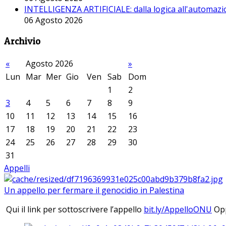
INTELLIGENZA ARTIFICIALE: dalla logica all'automazio
06 Agosto 2026
Archivio
«
Agosto 2026
»
Lun
Mar
Mer
Gio
Ven
Sab
Dom
1
2
3
4
5
6
7
8
9
10
11
12
13
14
15
16
17
18
19
20
21
22
23
24
25
26
27
28
29
30
31
Appelli
Un appello per fermare il genocidio in Palestina
Qui il link per sottoscrivere l’appello
bit.ly/AppelloONU
Opp