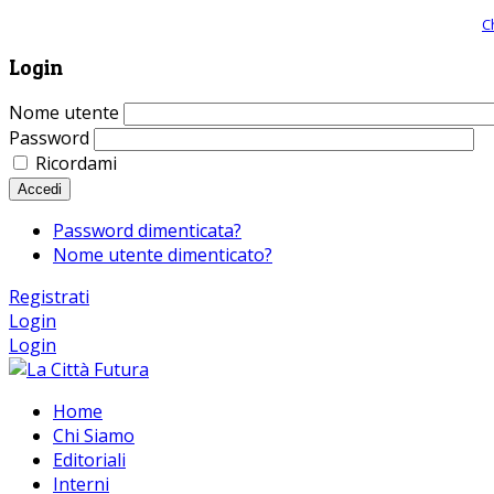
Giornale comunista online, libera informazione ed approfondimento |
C
Login
Nome utente
Password
Ricordami
Accedi
Password dimenticata?
Nome utente dimenticato?
Registrati
Login
Login
Home
Chi Siamo
Editoriali
Interni