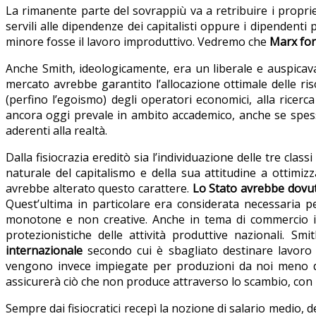
La rimanente parte del sovrappiù va a retribuire i propriet
servili alle dipendenze dei capitalisti oppure i dipenden
minore fosse il lavoro improduttivo. Vedremo che
Marx forn
Anche Smith, ideologicamente, era un liberale e auspicava
mercato avrebbe garantito l’allocazione ottimale delle ri
(perfino l’egoismo) degli operatori economici, alla ricerc
ancora oggi prevale in ambito accademico, anche se spe
aderenti alla realtà.
Dalla fisiocrazia ereditò sia l’individuazione delle tre classi 
naturale del capitalismo e della sua attitudine a ottimizza
avrebbe alterato questo carattere.
Lo Stato avrebbe dovuto i
Quest’ultima in particolare era considerata necessaria pe
monotone e non creative. Anche in tema di commercio inte
protezionistiche delle attività produttive nazionali. S
internazionale
secondo cui è sbagliato destinare lavoro
vengono invece impiegate per produzioni da noi meno dis
assicurerà ciò che non produce attraverso lo scambio, con 
Sempre dai fisiocratici recepì la nozione di salario medio,