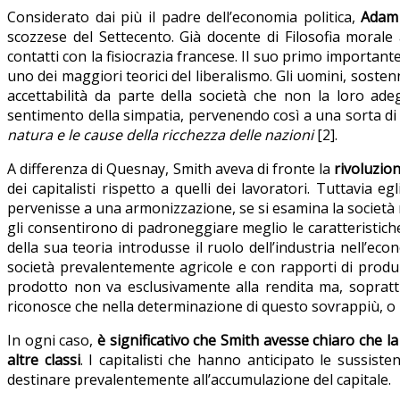
Considerato dai più il padre dell’economia politica,
Adam
scozzese del Settecento. Già docente di Filosofia morale
contatti con
la fisiocrazia francese
. Il suo primo importante
uno dei maggiori teorici del liberalismo. Gli uomini, sostenn
accettabilità da parte della società che non la loro adeg
sentimento della simpatia, pervenendo così a una sorta di
natura e le cause della ricchezza delle nazioni
[2].
A differenza di Quesnay, Smith aveva di fronte la
rivoluzio
dei capitalisti rispetto a quelli dei lavoratori. Tuttavia eg
pervenisse a una armonizzazione, se si esamina la società n
gli consentirono di padroneggiare meglio le caratteristiche
della sua teoria introdusse il ruolo dell’industria nell’e
società prevalentemente agricole e con rapporti di produzi
prodotto non va esclusivamente alla rendita ma, soprattutt
riconosce che nella determinazione di questo sovrappiù, o 
In ogni caso,
è significativo che Smith avesse chiaro che la
altre classi
. I capitalisti che hanno anticipato le sussist
destinare prevalentemente all’accumulazione del capitale.