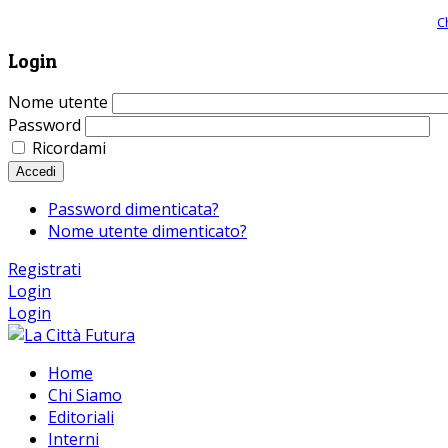
Giornale comunista online, libera informazione ed approfondimento |
C
Login
Nome utente
Password
Ricordami
Accedi
Password dimenticata?
Nome utente dimenticato?
Registrati
Login
Login
Home
Chi Siamo
Editoriali
Interni