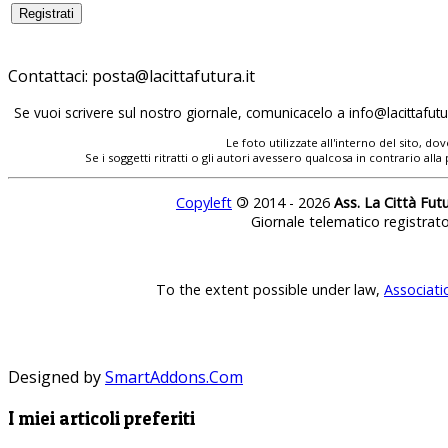
Contattaci:
posta@lacittafutura.it
Se vuoi scrivere sul nostro giornale, comunicacelo a
info@lacittafutur
Le foto utilizzate all'interno del sito, 
Se i soggetti ritratti o gli autori avessero qualcosa in contrario
Copyleft
©
2014 - 2026
Ass. La Città Fut
Giornale telematico registrat
To the extent possible under law,
Associati
Designed by
SmartAddons.Com
I miei articoli preferiti