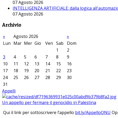
07 Agosto 2026
INTELLIGENZA ARTIFICIALE: dalla logica all'automazio
07 Agosto 2026
Archivio
«
Agosto 2026
»
Lun
Mar
Mer
Gio
Ven
Sab
Dom
1
2
3
4
5
6
7
8
9
10
11
12
13
14
15
16
17
18
19
20
21
22
23
24
25
26
27
28
29
30
31
Appelli
Un appello per fermare il genocidio in Palestina
Qui il link per sottoscrivere l’appello
bit.ly/AppelloONU
Opp