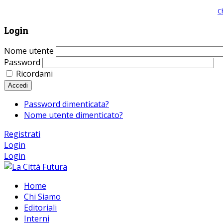
Giornale comunista online, libera informazione ed approfondimento |
C
Login
Nome utente
Password
Ricordami
Accedi
Password dimenticata?
Nome utente dimenticato?
Registrati
Login
Login
Home
Chi Siamo
Editoriali
Interni