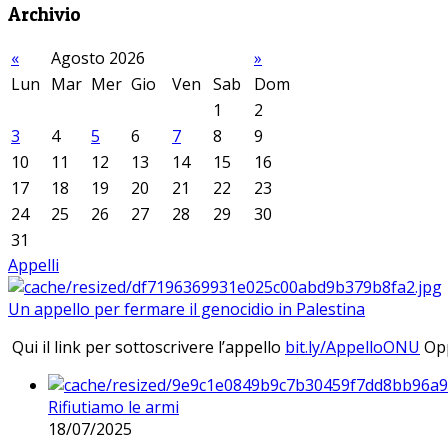
Archivio
«
Agosto 2026
»
Lun
Mar
Mer
Gio
Ven
Sab
Dom
1
2
3
4
5
6
7
8
9
10
11
12
13
14
15
16
17
18
19
20
21
22
23
24
25
26
27
28
29
30
31
Appelli
Un appello per fermare il genocidio in Palestina
Qui il link per sottoscrivere l’appello
bit.ly/AppelloONU
Opp
Rifiutiamo le armi
18/07/2025