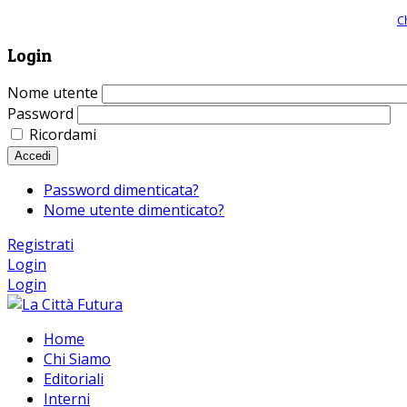
Giornale comunista online, libera informazione ed approfondimento |
C
Login
Nome utente
Password
Ricordami
Accedi
Password dimenticata?
Nome utente dimenticato?
Registrati
Login
Login
Home
Chi Siamo
Editoriali
Interni