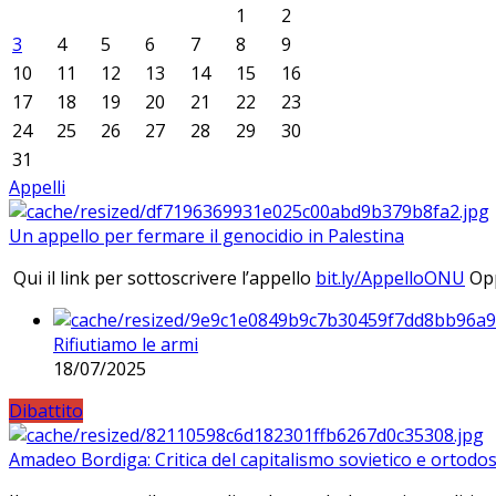
1
2
3
4
5
6
7
8
9
10
11
12
13
14
15
16
17
18
19
20
21
22
23
24
25
26
27
28
29
30
31
Appelli
Un appello per fermare il genocidio in Palestina
Qui il link per sottoscrivere l’appello
bit.ly/AppelloONU
Opp
Rifiutiamo le armi
18/07/2025
Dibattito
Amadeo Bordiga: Critica del capitalismo sovietico e ortodos