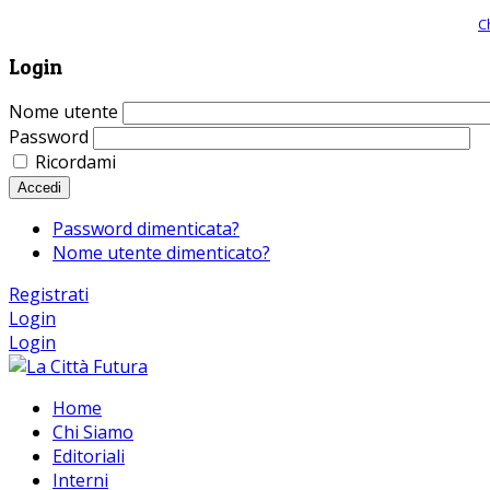
Giornale comunista online, libera informazione ed approfondimento |
C
Login
Nome utente
Password
Ricordami
Accedi
Password dimenticata?
Nome utente dimenticato?
Registrati
Login
Login
Home
Chi Siamo
Editoriali
Interni