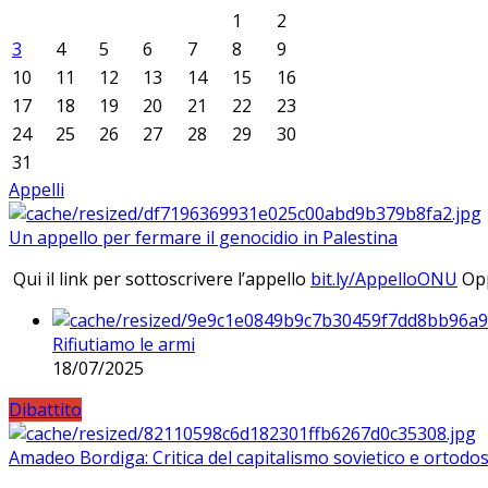
1
2
3
4
5
6
7
8
9
10
11
12
13
14
15
16
17
18
19
20
21
22
23
24
25
26
27
28
29
30
31
Appelli
Un appello per fermare il genocidio in Palestina
Qui il link per sottoscrivere l’appello
bit.ly/AppelloONU
Opp
Rifiutiamo le armi
18/07/2025
Dibattito
Amadeo Bordiga: Critica del capitalismo sovietico e ortodos