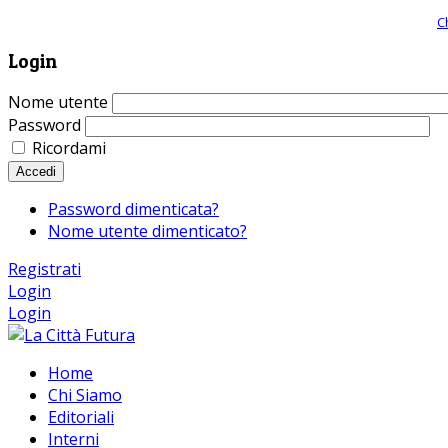
Giornale comunista online, libera informazione ed approfondimento |
C
Login
Nome utente
Password
Ricordami
Accedi
Password dimenticata?
Nome utente dimenticato?
Registrati
Login
Login
Home
Chi Siamo
Editoriali
Interni