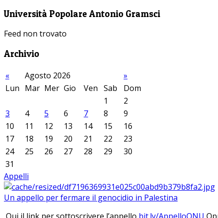
Università Popolare Antonio Gramsci
Feed non trovato
Archivio
«
Agosto 2026
»
Lun
Mar
Mer
Gio
Ven
Sab
Dom
1
2
3
4
5
6
7
8
9
10
11
12
13
14
15
16
17
18
19
20
21
22
23
24
25
26
27
28
29
30
31
Appelli
Un appello per fermare il genocidio in Palestina
Qui il link per sottoscrivere l’appello
bit.ly/AppelloONU
Opp