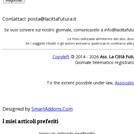
Contattaci:
Se vuoi scrivere sul nostro giornale, comunicacelo a
Le foto utilizzate all'interno del sito, 
Se i soggetti ritratti o gli autori avessero qualcosa in contrario
Copyleft
©
2014 - 2026
Ass. La Città Fut
Giornale telematico registrat
To the extent possible under law,
Associati
Designed by
SmartAddons.Com
I miei articoli preferiti
nessun articolo preferito