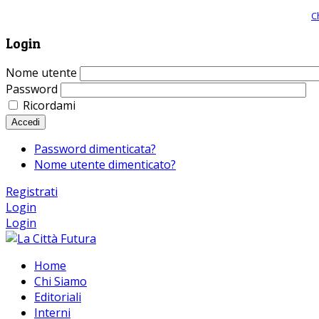
Giornale comunista online, libera informazione ed approfondimento |
C
Login
Nome utente
Password
Ricordami
Accedi
Password dimenticata?
Nome utente dimenticato?
Registrati
Login
Login
Home
Chi Siamo
Editoriali
Interni