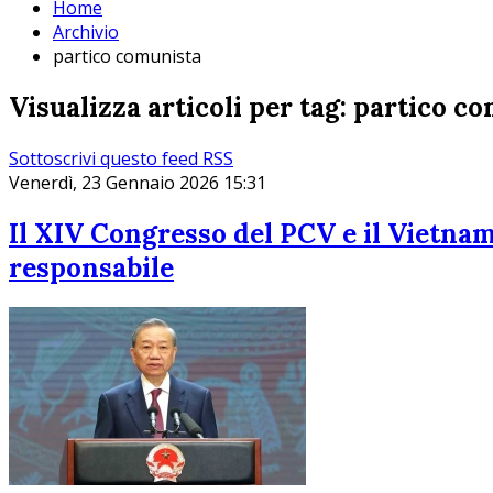
Home
Archivio
partico comunista
Visualizza articoli per tag: partico c
Sottoscrivi questo feed RSS
Venerdì, 23 Gennaio 2026 15:31
Il XIV Congresso del PCV e il Vietna
responsabile