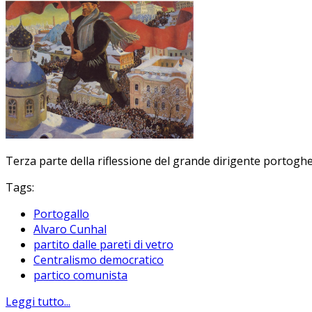
Terza parte della riflessione del grande dirigente portogh
Tags:
Portogallo
Alvaro Cunhal
partito dalle pareti di vetro
Centralismo democratico
partico comunista
Leggi tutto...