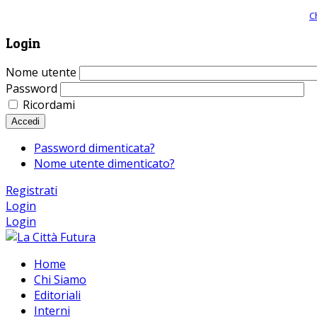
Giornale comunista online, libera informazione ed approfondimento |
C
Login
Nome utente
Password
Ricordami
Accedi
Password dimenticata?
Nome utente dimenticato?
Registrati
Login
Login
Home
Chi Siamo
Editoriali
Interni