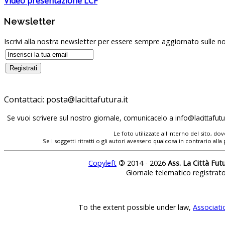
Video presentazione LCF
Newsletter
Iscrivi alla nostra newsletter per essere sempre aggiornato sulle no
Contattaci:
Se vuoi scrivere sul nostro giornale, comunicacelo a
Le foto utilizzate all'interno del sito, 
Se i soggetti ritratti o gli autori avessero qualcosa in contrario
Copyleft
©
2014 - 2026
Ass. La Città Fut
Giornale telematico registrat
To the extent possible under law,
Associati