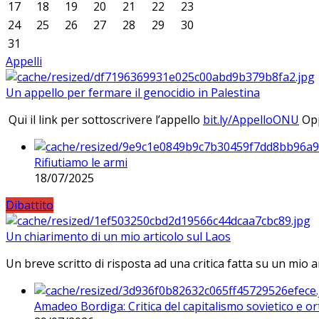
17
18
19
20
21
22
23
24
25
26
27
28
29
30
31
Appelli
Un appello per fermare il genocidio in Palestina
Qui il link per sottoscrivere l’appello
bit.ly/AppelloONU
Opp
Rifiutiamo le armi
18/07/2025
Dibattito
Un chiarimento di un mio articolo sul Laos
Un breve scritto di risposta ad una critica fatta su un mio a
Amadeo Bordiga: Critica del capitalismo sovietico e or