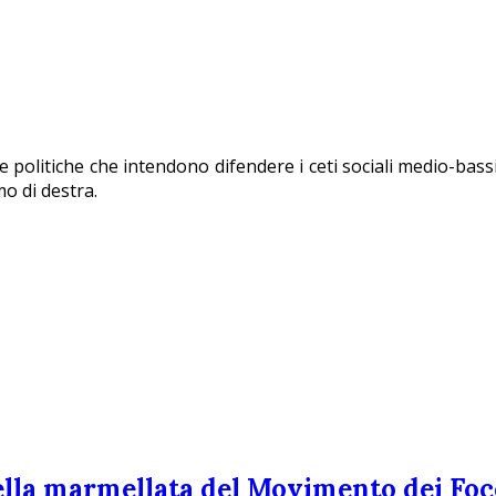
ze politiche che intendono difendere i ceti sociali medio-bassi
mo di destra.
ella marmellata del Movimento dei Foc