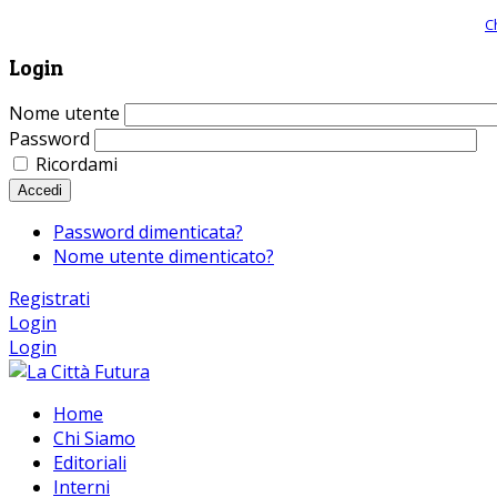
Giornale comunista online, libera informazione ed approfondimento |
C
Login
Nome utente
Password
Ricordami
Accedi
Password dimenticata?
Nome utente dimenticato?
Registrati
Login
Login
Home
Chi Siamo
Editoriali
Interni