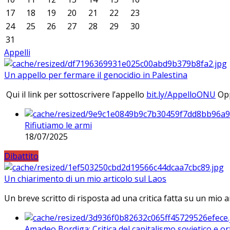
17
18
19
20
21
22
23
24
25
26
27
28
29
30
31
Appelli
Un appello per fermare il genocidio in Palestina
Qui il link per sottoscrivere l’appello
bit.ly/AppelloONU
Opp
Rifiutiamo le armi
18/07/2025
Dibattito
Un chiarimento di un mio articolo sul Laos
Un breve scritto di risposta ad una critica fatta su un mio a
Amadeo Bordiga: Critica del capitalismo sovietico e or