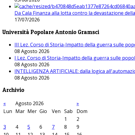
Da Cala Finanza alla lotta contro la devastazione del
17/07/2026
Università Popolare Antonio Gramsci
III Lez. Corso di Storia-Impatto della guerra sulle po
08 Agosto 2026
I Lez. Corso di Storia-Impatto della guerra sulle pop
08 Agosto 2026
INTELLIGENZA ARTIFICIALE: dalla logica all'automazio
08 Agosto 2026
Archivio
«
Agosto 2026
»
Lun
Mar
Mer
Gio
Ven
Sab
Dom
1
2
3
4
5
6
7
8
9
10
11
12
13
14
15
16