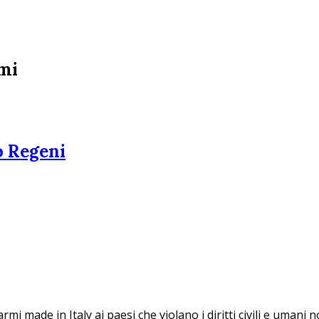
rmi
o Regeni
mi made in Italy ai paesi che violano i diritti civili e umani n