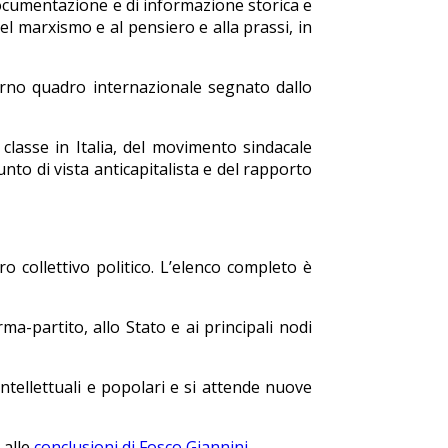
 documentazione e di informazione storica e
del marxismo e al pensiero e alla prassi, in
odierno quadro internazionale segnato dallo
classe in Italia, del movimento sindacale
nto di vista anticapitalista e del rapporto
o collettivo politico. L’elenco completo è
rma-partito, allo Stato e ai principali nodi
ntellettuali e popolari e si attende nuove
 alle
conclusioni di Fosco Giannini
.