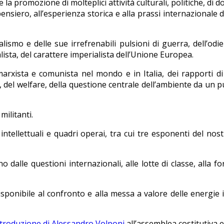
la promozione di molteplici attività culturali, politiche, di
pensiero, all’esperienza storica e alla prassi internazionale 
rialismo e delle sue irrefrenabili pulsioni di guerra, dell’
ista, del carattere imperialista dell’Unione Europea.
arxista e comunista nel mondo e in Italia, dei rapporti di 
 del welfare, della questione centrale dell’ambiente da un pu
ilitanti.
tellettuali e quadri operai, tra cui tre esponenti del nostr
 dalle questioni internazionali, alle lotte di classe, alla fo
ponibile al confronto e alla messa a valore delle energie i
ntroduzione di Alessandro Volponi
all’assemblea costitutiva e