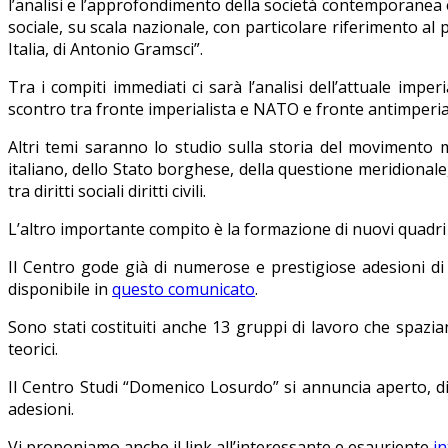
l’analisi e l’approfondimento della società contemporanea e 
sociale, su scala nazionale, con particolare riferimento al 
Italia, di Antonio Gramsci”.
Tra i compiti immediati ci sarà l’analisi dell’attuale impe
scontro tra fronte imperialista e NATO e fronte antimperial
Altri temi saranno lo studio sulla storia del movimento m
italiano, dello Stato borghese, della questione meridionale,
tra diritti sociali diritti civili.
L’altro importante compito è la formazione di nuovi quadri m
Il Centro gode già di numerose e prestigiose adesioni di in
disponibile in
questo comunicato
.
Sono stati costituiti anche 13 gruppi di lavoro che spaziano
teorici.
Il Centro Studi “Domenico Losurdo” si annuncia aperto, dis
adesioni.
Vi proponiamo anche il link all’interessante e esauriente
i