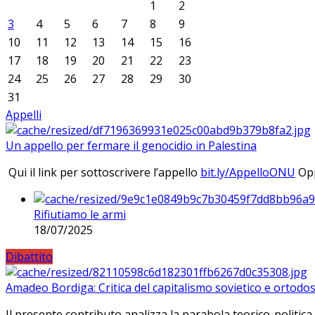
1
2
3
4
5
6
7
8
9
10
11
12
13
14
15
16
17
18
19
20
21
22
23
24
25
26
27
28
29
30
31
Appelli
Un appello per fermare il genocidio in Palestina
Qui il link per sottoscrivere l’appello
bit.ly/AppelloONU
Opp
Rifiutiamo le armi
18/07/2025
Dibattito
Amadeo Bordiga: Critica del capitalismo sovietico e ortodos
Il presente contributo analizza la parabola teorico-politica