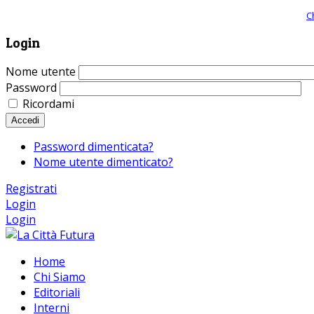
Giornale comunista online, libera informazione ed approfondimento |
C
Login
Nome utente
Password
Ricordami
Accedi
Password dimenticata?
Nome utente dimenticato?
Registrati
Login
Login
Home
Chi Siamo
Editoriali
Interni