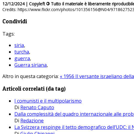
12/12/2024 | Copyleft
©
Tutto il materiale è liberamente riproducibil
Credits: https://www.flickr.com/photos/101356156@N04/971862752
Condividi
Tags:
siria
,
turcha
,
guerra
,
Guerra siriana
,
Altro in questa categoria:
« 1956 Il versante israeliano della
Articoli correlati (da tag)
I comunisti e il multipolarismo
Di
Renato Caputo
Dalla complessità del quadro internazionale alle prob
Di
Redazione
La Svizzera respinge il tetto demografico dell’UDC: il 
Di
Giulio Chinappi