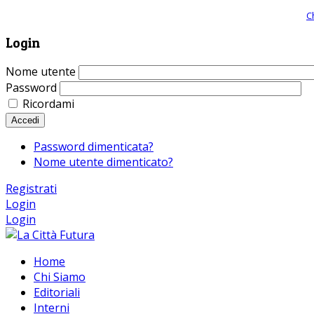
Giornale comunista online, libera informazione ed approfondimento |
C
Login
Nome utente
Password
Ricordami
Accedi
Password dimenticata?
Nome utente dimenticato?
Registrati
Login
Login
Home
Chi Siamo
Editoriali
Interni