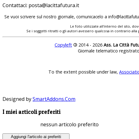
Contattaci:
posta@lacittafutura.it
Se vuoi scrivere sul nostro giornale, comunicacelo a
info@lacittafutur
Le foto utilizzate all'interno del sito, 
Se i soggetti ritratti o gli autori avessero qualcosa in contrario
Copyleft
©
2014 - 2026
Ass. La Città Fut
Giornale telematico registrat
To the extent possible under law,
Associati
Designed by
SmartAddons.Com
I miei articoli preferiti
nessun articolo preferito