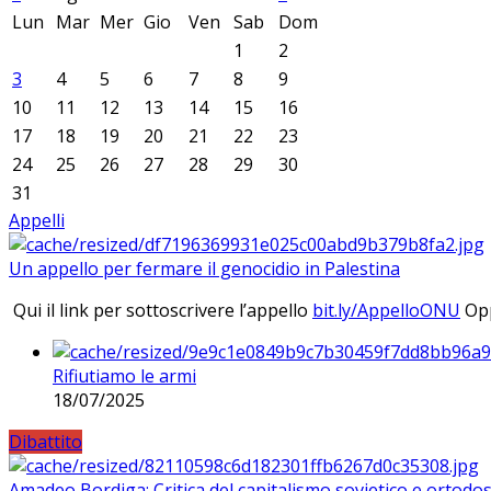
Lun
Mar
Mer
Gio
Ven
Sab
Dom
1
2
3
4
5
6
7
8
9
10
11
12
13
14
15
16
17
18
19
20
21
22
23
24
25
26
27
28
29
30
31
Appelli
Un appello per fermare il genocidio in Palestina
Qui il link per sottoscrivere l’appello
bit.ly/AppelloONU
Opp
Rifiutiamo le armi
18/07/2025
Dibattito
Amadeo Bordiga: Critica del capitalismo sovietico e ortodos