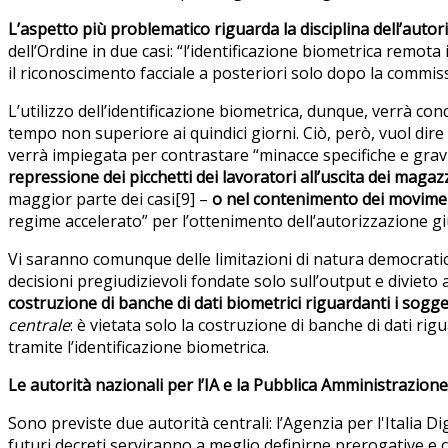
L’aspetto più problematico riguarda la disciplina dell’autor
dell’Ordine in due casi: “l’identificazione biometrica remota
il riconoscimento facciale a posteriori solo dopo la commissi
L’utilizzo dell’identificazione biometrica, dunque, verrà c
tempo non superiore ai quindici giorni. Ciò, però, vuol dir
verrà impiegata per contrastare “minacce specifiche e gravi 
repressione dei picchetti dei lavoratori all’uscita dei magazz
maggior parte dei casi[9] –
o nel contenimento dei movimen
regime accelerato” per l’ottenimento dell’autorizzazione giu
Vi saranno comunque delle limitazioni di natura democratica:
decisioni pregiudizievoli fondate solo sull’output e divieto
costruzione di banche di dati biometrici riguardanti i sogge
centrale
: è vietata solo la costruzione di banche di dati ri
tramite l’identificazione biometrica.
Le autorità nazionali per l’IA e la Pubblica Amministrazione
Sono previste due autorità centrali: l’Agenzia per l'Italia D
futuri decreti serviranno a meglio definirne prerogative e 