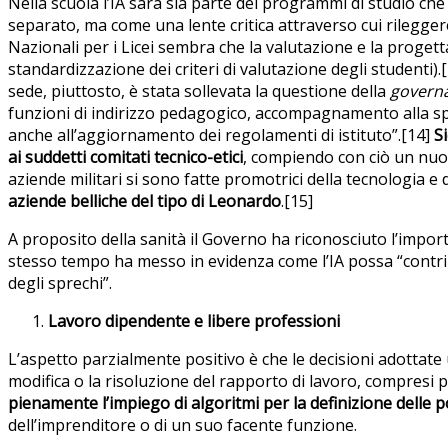
Nella scuola l’IA sarà sia parte dei programmi di studio ch
separato, ma come una lente critica attraverso cui rilegge
Nazionali per i Licei sembra che la valutazione e la progett
standardizzazione dei criteri di valutazione degli studenti)
sede, piuttosto, è stata sollevata la questione della
govern
funzioni di indirizzo pedagogico, accompagnamento alla sper
anche all’aggiornamento dei regolamenti di istituto”.[14]
S
ai suddetti comitati tecnico-etici
, compiendo con ciò un nuovo
aziende militari si sono fatte promotrici della tecnologia 
aziende belliche del tipo di Leonardo
.[15]
A proposito della sanità il Governo ha riconosciuto l’impor
stesso tempo ha messo in evidenza come l’IA possa “contribu
degli sprechi”.
Lavoro dipendente e libere professioni
L’aspetto parzialmente positivo è che le decisioni adottate u
modifica o la risoluzione del rapporto di lavoro, compresi p
pienamente l’impiego di algoritmi per la definizione delle 
dell’imprenditore o di un suo facente funzione.