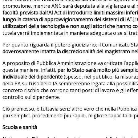
promozione, mentre ANC sarà deputata alla vigilanza e al r
facoltà prevista dall’AI Act di introdurre limiti massimi infe
lungo la catena di approvvigionamento dei sistemi di IA”.
[1
utilizzatori della tecnologia e non sugli attori che hanno co
tutela verrà implementata in maniera adeguata o se si tratt
Per quanto riguarda il potere giudiziario, il Comunicato St
doverosamente intatta la discrezionalità del magistrato nel
A proposito di Pubblica Amministrazione va criticata l’appli
questa maniera, infatti,
per lo Stato sarà molto più semplic
individuale del dipendente
(spesso, nel pubblico, la misuraz
della PA sull’uso della IA sembrerebbe legata alla possibilità
concreto rischio che corrono tanti posti di lavoro e gli effe
controllo sul dipendente.
Ciò premesso, è tuttavia senz’altro vero che nella Pubblica 
più semplici, procedimenti più rapidi, migliore capacità di
Scuola e sanità