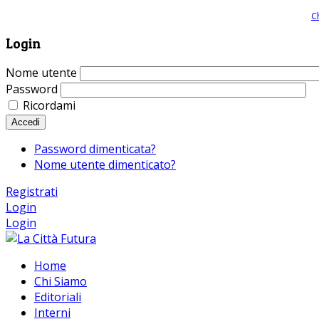
Giornale comunista online, libera informazione ed approfondimento |
C
Login
Nome utente
Password
Ricordami
Accedi
Password dimenticata?
Nome utente dimenticato?
Registrati
Login
Login
Home
Chi Siamo
Editoriali
Interni