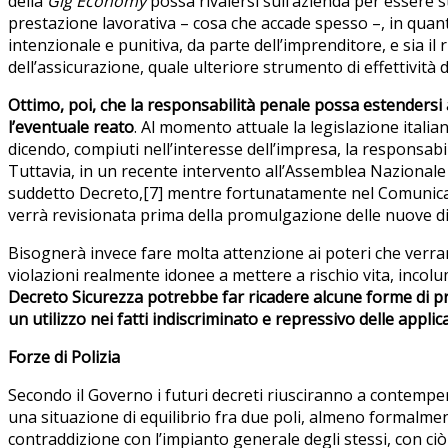
della
Gig Economy
possa rivalersi sull’azienda per essere s
prestazione lavorativa – cosa che accade spesso –, in quan
intenzionale e punitiva, da parte dell’imprenditore, e sia il 
dell’assicurazione, quale ulteriore strumento di effettività de
Ottimo, poi, che la responsabilità penale possa estendersi
l’eventuale reato
. Al momento attuale la legislazione italian
dicendo, compiuti nell’interesse dell’impresa, la responsabi
Tuttavia, in un recente intervento all’Assemblea Nazionale d
suddetto Decreto,[7] mentre fortunatamente nel Comunicato
verrà revisionata prima della promulgazione delle nuove dis
Bisognerà invece fare molta attenzione ai poteri che verranno 
violazioni realmente idonee a mettere a rischio vita, incol
Decreto Sicurezza potrebbe far ricadere alcune forme di prot
un utilizzo nei fatti indiscriminato e repressivo delle applica
Forze di Polizia
Secondo il Governo i futuri decreti riusciranno a contemperar
una situazione di equilibrio fra due poli, almeno formalment
contraddizione con l’impianto generale degli stessi, con ciò 