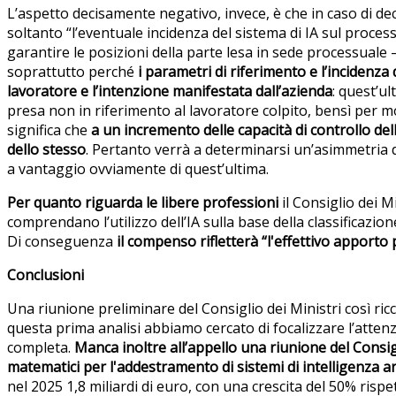
L’aspetto decisamente negativo, invece, è che in caso di dec
soltanto “l’eventuale incidenza del sistema di IA sul proces
garantire le posizioni della parte lesa in sede processual
soprattutto perché
i parametri di riferimento e l’incidenza 
lavoratore e l’intenzione manifestata dall’azienda
: quest’ul
presa non in riferimento al lavoratore colpito, bensì per mot
significa che
a un incremento delle capacità di controllo del
dello stesso
. Pertanto verrà a determinarsi un’asimmetria d
a vantaggio ovviamente di quest’ultima.
Per quanto riguarda le libere professioni
il Consiglio dei 
comprendano l’utilizzo dell’IA sulla base della classificazio
Di conseguenza
il compenso rifletterà “l'effettivo apporto p
Conclusioni
Una riunione preliminare del Consiglio dei Ministri così ric
questa prima analisi abbiamo cercato di focalizzare l’attenz
completa.
Manca inoltre all’appello una riunione del Consigli
matematici per l'addestramento di sistemi di intelligenza art
nel 2025 1,8 miliardi di euro, con una crescita del 50% rispe