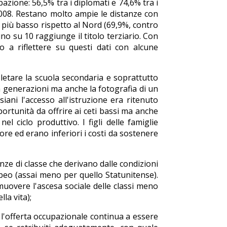
pazione: 56,5% tra i diplomati e 74,6% tra i
el 2008. Restano molto ampie le distanze con
 più basso rispetto al Nord (69,9%, contro
o su 10 raggiunge il titolo terziario. Con
 a riflettere su questi dati con alcune
pletare la scuola secondaria e soprattutto
a generazioni ma anche la fotografia di un
ani l'accesso all'istruzione era ritenuto
ortunità da offrire ai ceti bassi ma anche
ciclo produttivo. I figli delle famiglie
ore ed erano inferiori i costi da sostenere
nze di classe che derivano dalle condizioni
opeo (assai meno per quello Statunitense).
muovere l'ascesa sociale delle classi meno
lla vita);
d l'offerta occupazionale continua a essere