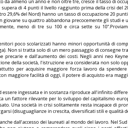
ito da almeno un anno e non oltre tre, cresce il tasso di occu
ore supera di 4 punti il livello raggiunto prima della crisi d
ntro 29,6% del Nord) hanno un tasso di occupazione 20 punti
 un giovane su quattro abbandona precocemente gli studi e un
mente, meno di tre su 100 e circa sette su 10".Proviamo
n genitori poco scolarizzati hanno minori opportunità di com
nga). Non si tratta solo di un mero passaggio di consegne tr
e precarie e dall'aumento dei costi. Negli anni neo Keynesi
ne della società, l'istruzione era considerata non solo opp
utto per acquisire maggiore forza lavoro da spendere nel 
on maggiore facilità di oggi, il potere di acquisto era maggi
 essere ingessata e in sostanza riproduce all'infinito differe
ata un fattore rilevante per lo sviluppo del capitalismo eur
ato. Una società in crisi solitamente resta incapace di pro
rsi (disuguaglianze in crescita, diversificati stili e qualità de
e anche dall'accesso dei laureati al mondo del lavoro. Nel Su