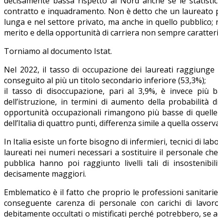
decisamente bassa rispetto al Nord anche se le statisti
contratto e inquadramento. Non è detto che un laureato poss
lunga e nel settore privato, ma anche in quello pubblico; nu
merito e della opportunità di carriera non sempre caratteriz
Torniamo al documento Istat.
Nel 2022, il tasso di occupazione dei laureati raggiunge 
conseguito al più un titolo secondario inferiore (53,3%);
il tasso di disoccupazione, pari al 3,9%, è invece più 
dell’istruzione, in termini di aumento della probabilità 
opportunità occupazionali rimangono più basse di quelle 
dell’Italia di quattro punti, differenza simile a quella osserv
In Italia esiste un forte bisogno di infermieri, tecnici di l
laureati nei numeri necessari a sostituire il personale che
pubblica hanno poi raggiunto livelli tali di insostenibi
decisamente maggiori.
Emblematico è il fatto che proprio le professioni sanitari
conseguente carenza di personale con carichi di lavoro 
debitamente occultati o mistificati perché potrebbero, se 