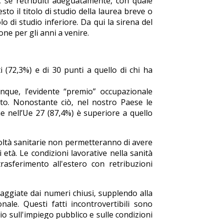
, se retribuiti adeguatamente, con quale
o il titolo di studio della laurea breve o
o di studio inferiore. Da qui la sirena del
ne per gli anni a venire.
i (72,3%) e di 30 punti a quello di chi ha
unque, l’evidente “premio” occupazionale
uito. Nonostante ciò, nel nostro Paese le
e nell’Ue 27 (87,4%) è superiore a quello
facoltà sanitarie non permetteranno di avere
 età. Le condizioni lavorative nella sanità
trasferimento all'estero con retribuzioni
raggiate dai numeri chiusi, supplendo alla
ale. Questi fatti incontrovertibili sono
o sull'impiego pubblico e sulle condizioni