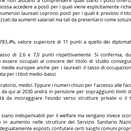
che non aiutano a comprendere quali siano i posti offerti
a accedere a posti per i quali viene esplicitamente richiest
merosi laureati coprono posti per i quali è previsto il titol
zati da aumenti salariali ma tali da presentarsi come soluzio
l’83,4%, valore superiore di 11 punti a quello dei diplomat
basso di 2,6 e 7,0 punti rispettivamente. Si conferma, d
di essere occupati al crescere del titolo di studio conseg
medie europee anche per i laureati: il tasso di occupazion
ata per i titoli medio-bassi.
aboratorio, medici. Eppure i numeri chiusi per l'accesso alle 
 da qui al 2030 andrà in pensione per sopraggiunti limiti di
lità da incoraggiare l'esodo verso strutture private o il 
e siano indispensabili per il welfare ma vengano invece sco
in aumento nelle strutture del Servizio Sanitario Nazion
adeguatamente esposti, confutare certi luoghi comuni propri