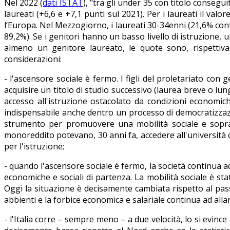
Nel 2022 (
dati ISTAT
), "tra gli under 35 con titolo consegu
laureati (+6,6 e +7,1 punti sul 2021). Per i laureati il val
l’Europa. Nel Mezzogiorno, i laureati 30-34enni (21,6% co
89,2%). Se i genitori hanno un basso livello di istruzione,
almeno un genitore laureato, le quote sono, rispettiva
considerazioni:
- l'ascensore sociale è fermo. I figli del proletariato co
acquisire un titolo di studio successivo (laurea breve o lu
accesso all'istruzione ostacolato da condizioni economich
indispensabile anche dentro un processo di democratizzazio
strumento per promuovere una mobilità sociale e sopratt
monoreddito potevano, 30 anni fa, accedere all'università c
per l'istruzione;
- quando l'ascensore sociale è fermo, la società continua ad
economiche e sociali di partenza. La mobilità sociale è st
Oggi la situazione è decisamente cambiata rispetto al pass
abbienti e la forbice economica e salariale continua ad allarga
- l'Italia corre – sempre meno – a due velocità, lo si evinc