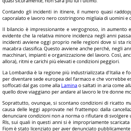
quasi sicuramente, non sarà più lui l'ultimo.
Contando gli incidenti in itinere, il numero quasi rad
caporalato e lavoro nero costringono migliaia di uomini e d
Il bilancio è impressionante e vergognoso, in aumento es
evidente che la relativa minore incidenza negli anni passa
incidenti avviene oggi proprio nelle regioni dove si sta 
macabra classifica. Questo avviene anche perché, negli anni
macchinari, impianti e organizzazione del lavoro. Così, anch
allora), ritmi e carichi più elevati e condizioni peggiori.
La Lombardia è la regione più industrializzata d'Italia e f
per diventare sede europea del farmaco e che vorrebbe esse
soffocati dal gas come alla
Lamina
o saltati in aria come a
quello dove viaggiano per andare al lavoro le tre donne mor
Soprattutto, ovunque, si scontano condizioni di ricatto magg
causa delle leggi approvate nel frattempo: dalla cancellaz
denunciare condizioni non a norma o rifiutare di svolgere u
Rls, sui quali in questi anni si è impropriamente scaricata 
Fiom è stato licenziato per aver denunciato pubblicamente i