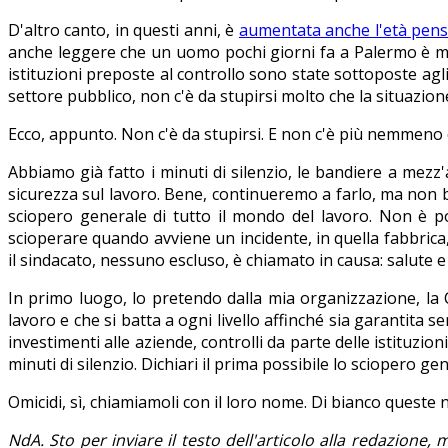
D'altro canto, in questi anni, è
aumentata anche l'età pens
anche leggere che un uomo pochi giorni fa a Palermo è mor
istituzioni preposte al controllo sono state sottoposte agli 
settore pubblico, non c'è da stupirsi molto che la situazione
Ecco, appunto. Non c'è da stupirsi. E non c'è più nemmeno 
Abbiamo già fatto i minuti di silenzio, le bandiere a mezz'
sicurezza sul lavoro. Bene, continueremo a farlo, ma non b
sciopero generale di tutto il mondo del lavoro. Non è p
scioperare quando avviene un incidente, in quella fabbrica, 
il sindacato, nessuno escluso, è chiamato in causa: salute e
In primo luogo, lo pretendo dalla mia organizzazione, la Cg
lavoro e che si batta a ogni livello affinché sia garantita
investimenti alle aziende, controlli da parte delle istituzio
minuti di silenzio. Dichiari il prima possibile lo sciopero ge
Omicidi, sì, chiamiamoli con il loro nome. Di bianco queste
NdA. Sto per inviare il testo dell'articolo alla redazione,