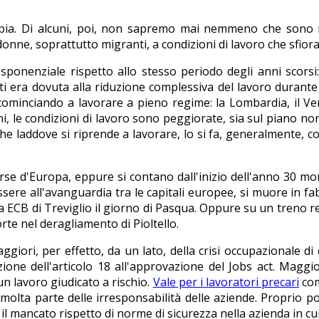
doppia. Di alcuni, poi, non sapremo mai nemmeno che sono 
onne, soprattutto migranti, a condizioni di lavoro che sfior
ponenziale rispetto allo stesso periodo degli anni scorsi
ti era dovuta alla riduzione complessiva del lavoro durante
ricominciando a lavorare a pieno regime: la Lombardia, il V
, le condizioni di lavoro sono peggiorate, sia sul piano nor
e laddove si riprende a lavorare, lo si fa, generalmente, con
orse d'Europa, eppure si contano dall'inizio dell'anno 30 mor
re all'avanguardia tra le capitali europee, si muore in fab
lla ECB di Treviglio il giorno di Pasqua. Oppure su un tren
te nel deragliamento di Pioltello.
iori, per effetto, da un lato, della crisi occupazionale di q
ione dell'articolo 18 all'approvazione del Jobs act. Maggio
n lavoro giudicato a rischio.
Vale per i lavoratori precari
come
molta parte delle irresponsabilità delle aziende. Proprio poc
l mancato rispetto di norme di sicurezza nella azienda in cui