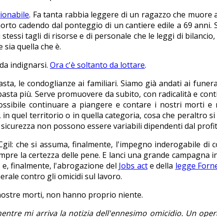
ionabile
. Fa tanta rabbia leggere di un ragazzo che muore 
to cadendo dal ponteggio di un cantiere edile a 69 anni. Se
stessi tagli di risorse e di personale che le leggi di bilancio
 sia quella che è.
da indignarsi.
Ora c'è soltanto da lottare
.
asta, le condoglianze ai familiari. Siamo già andati ai funer
asta più. Serve promuovere da subito, con radicalità e conti
ossibile continuare a piangere e contare i nostri morti e
in quel territorio o in quella categoria, cosa che peraltro si
 sicurezza non possono essere variabili dipendenti dal profit
il: che si assuma, finalmente, l'impegno inderogabile di cos
 sempre la certezza delle pene. E lanci una grande campagna i
ni e, finalmente, l'abrogazione del
Jobs act
e della
legge Forn
nerale contro gli omicidi sul lavoro.
 nostre morti, non hanno proprio niente.
 mentre mi arriva la notizia dell'ennesimo omicidio. Un oper