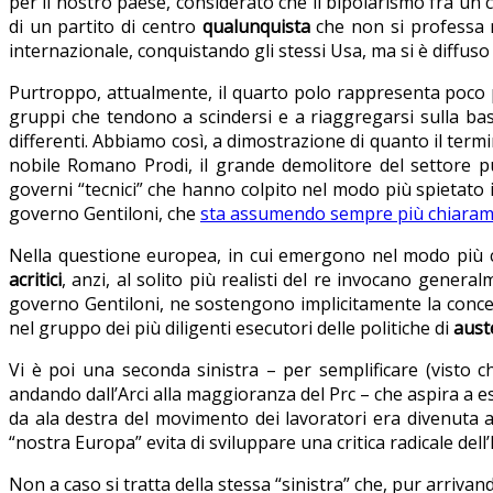
per il nostro paese, considerato che il bipolarismo fra un 
di un partito di centro
qualunquista
che non si professa n
internazionale, conquistando gli stessi Usa, ma si è diffuso
Purtroppo, attualmente, il quarto polo rappresenta poco p
gruppi che tendono a scindersi e a riaggregarsi sulla 
differenti. Abbiamo così, a dimostrazione di quanto il termin
nobile Romano Prodi, il grande demolitore del settore pu
governi “tecnici” che hanno colpito nel modo più spietato i 
governo Gentiloni, che
sta assumendo sempre più chiarame
Nella questione europea, in cui emergono nel modo più chiaro
acritici
, anzi, al solito più realisti del re invocano gener
governo Gentiloni, ne sostengono implicitamente la conc
nel gruppo dei più diligenti esecutori delle politiche di
aust
Vi è poi una seconda sinistra – per semplificare (visto
andando dall’Arci alla maggioranza del Prc – che aspira a esse
da ala destra del movimento dei lavoratori era divenuta 
“nostra Europa” evita di sviluppare una critica radicale de
Non a caso si tratta della stessa “sinistra” che, pur arrivan