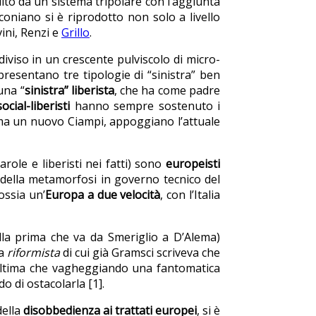
uito da un sistema tripolare con l’aggiunta
oniano si è riprodotto non solo a livello
ini, Renzi e
Grillo
.
iviso in un crescente pulviscolo di micro-
resentano tre tipologie di “sinistra” ben
una “
sinistra” liberista
, che ha come padre
social-liberisti
hanno sempre sostenuto i
ma un nuovo Ciampi, appoggiano l’attuale
arole e liberisti nei fatti) sono
europeisti
i della metamorfosi in governo tecnico del
ossia un’
Europa a due velocità
, con l’Italia
lla prima che va da Smeriglio a D’Alema)
ra
riformista
di cui già Gramsci scriveva che
’ultima che vagheggiando una fantomatica
o di ostacolarla [1].
della
disobbedienza ai trattati europei
, si è