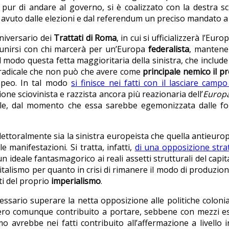
 pur di andare al governo, si è coalizzato con la destra s
e avuto dalle elezioni e dal referendum un preciso mandato a 
nniversario dei
Trattati di Roma
, in cui si ufficializzerà l’Eu
riunirsi con chi marcerà per un’Europa
federalista
, mantenen
al modo questa fetta maggioritaria della sinistra, che include
 radicale che non può che avere come
principale nemico il p
opeo. In tal modo
si finisce nei fatti con il lasciare campo
ne sciovinista e razzista ancora più reazionaria dell’
Europa
ale, dal momento che essa sarebbe egemonizzata dalle forze
ettoralmente sia la sinistra europeista che quella antieurop
e manifestazioni. Si tratta, infatti,
di una opposizione stra
ideale fantasmagorico ai reali assetti strutturali del capita
italismo per quanto in crisi di rimanere il modo di produzio
ti del proprio
imperialismo
.
ssario superare la netta opposizione alle politiche colonial
ro comunque contribuito a portare, sebbene con mezzi esec
mo avrebbe nei fatti contribuito all’affermazione a livello 