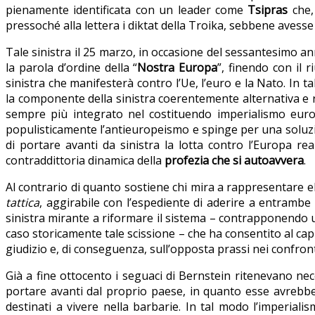
pienamente identificata con un leader come
Tsipras
che,
pressoché alla lettera i diktat della Troika, sebbene avess
Tale sinistra il 25 marzo, in occasione del sessantesimo a
la parola d’ordine della “
Nostra Europa
”, finendo con il 
sinistra che manifesterà contro l’Ue, l’euro e la Nato. In t
la componente della sinistra coerentemente alternativa e
sempre più integrato nel costituendo imperialismo eur
populisticamente l’antieuropeismo e spinge per una soluzio
di portare avanti da sinistra la lotta contro l’Europa re
contraddittoria dinamica della
profezia che si autoavvera
.
Al contrario di quanto sostiene chi mira a rappresentare el
tattica
, aggirabile con l’espediente di aderire a entrambe l
sinistra mirante a riformare il sistema – contrapponendo un 
caso storicamente tale scissione – che ha consentito al cap
giudizio e, di conseguenza, sull’opposta prassi nei confron
Già a fine ottocento i seguaci di Bernstein ritenevano nece
portare avanti dal proprio paese, in quanto esse avrebbe
destinati a vivere nella barbarie. In tal modo l’imperialis