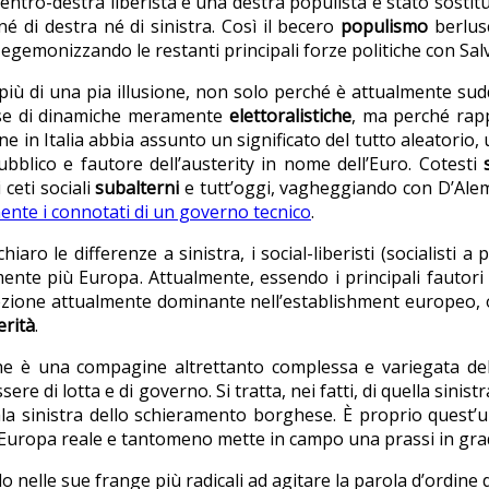
centro-destra liberista e una destra populista è stato sostit
é di destra né di sinistra. Così il becero
populismo
berlusc
 egemonizzando le restanti principali forze politiche con Salv
iù di una pia illusione, non solo perché è attualmente sudd
base di dinamiche meramente
elettoralistiche
, ma perché rapp
e in Italia abbia assunto un significato del tutto aleatorio, 
bblico e fautore dell’austerity in nome dell’Euro. Cotesti
ceti sociali
subalterni
e tutt’oggi, vagheggiando con D’Ale
nte i connotati di un governo tecnico
.
 le differenze a sinistra, i social-liberisti (socialisti a p
almente più Europa. Attualmente, essendo i principali fautor
ezione attualmente dominante nell’establishment europeo, 
erità
.
 che è una compagine altrettanto complessa e variegata de
re di lotta e di governo. Si tratta, nei fatti, di quella sinist
ala sinistra dello schieramento borghese. È proprio quest
ll’Europa reale e tantomeno mette in campo una prassi in grad
do nelle sue frange più radicali ad agitare la parola d’ordine 