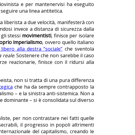
ciovinista e per mantenervisi ha eseguito
seguire una linea antitetica.
ropa liberista a due velocità, manifesterà con
dosi invece a distanza di sicurezza dalla
 gli stessi
movimentisti
, finisce per isolare
roprio imperialismo
, ovvero quello italiano
 libero alla destra “sociale”
che sventola
 reale
. Sostenere che non sarebbe il caso
 reazionarie, finisce con il ridursi alla
eista, non si tratta di una pura differenza
tegica
che ha da sempre contrapposto la
lismo – e la sinistra anti-sistemica. Non a
ne dominante – si è consolidata sul diverso
iste, per non contrastare nei fatti quelle
rabili, il progresso in popoli altrimenti
internazionale del capitalismo, creando le