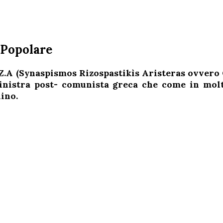
à Popolare
IZ.A (Synaspismos Rizospastikìs Aristeras ovvero 
inistra post- comunista greca che come in molti
ino.