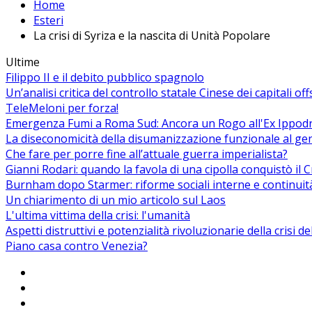
Home
Esteri
La crisi di Syriza e la nascita di Unità Popolare
Ultime
Filippo II e il debito pubblico spagnolo
Un’analisi critica del controllo statale Cinese dei capitali of
TeleMeloni per forza!
Emergenza Fumi a Roma Sud: Ancora un Rogo all'Ex Ippodrom
La diseconomicità della disumanizzazione funzionale al ge
Che fare per porre fine all’attuale guerra imperialista?
Gianni Rodari: quando la favola di una cipolla conquistò il 
Burnham dopo Starmer: riforme sociali interne e continuit
Un chiarimento di un mio articolo sul Laos
L'ultima vittima della crisi: l'umanità
Aspetti distruttivi e potenzialità rivoluzionarie della crisi d
Piano casa contro Venezia?