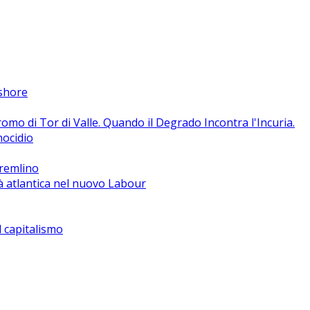
fshore
o di Tor di Valle. Quando il Degrado Incontra l'Incuria.
nocidio
Cremlino
à atlantica nel nuovo Labour
el capitalismo