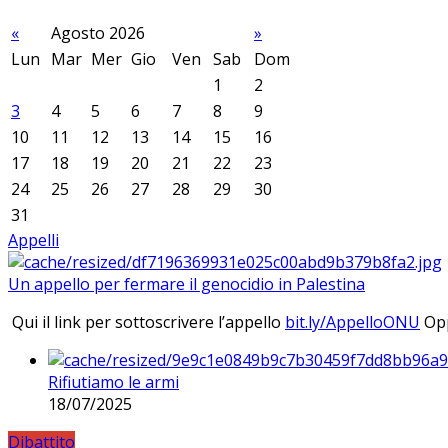
«
Agosto 2026
»
Lun
Mar
Mer
Gio
Ven
Sab
Dom
1
2
3
4
5
6
7
8
9
10
11
12
13
14
15
16
17
18
19
20
21
22
23
24
25
26
27
28
29
30
31
Appelli
Un appello per fermare il genocidio in Palestina
Qui il link per sottoscrivere l’appello
bit.ly/AppelloONU
Opp
Rifiutiamo le armi
18/07/2025
Dibattito