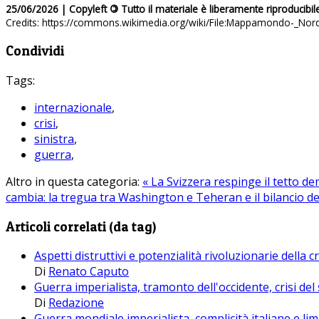
25/06/2026 | Copyleft
©
Tutto il materiale è liberamente riproducibil
Credits: https://commons.wikimedia.org/wiki/File:Mappamondo-_Nor
Condividi
Tags:
internazionale
,
crisi
,
sinistra
,
guerra
,
Altro in questa categoria:
« La Svizzera respinge il tetto de
cambia: la tregua tra Washington e Teheran e il bilancio de
Articoli correlati (da tag)
Aspetti distruttivi e potenzialità rivoluzionarie della cr
Di
Renato Caputo
Guerra imperialista, tramonto dell'occidente, crisi d
Di
Redazione
Guerra mondiale imperialista, complicità italiane e lim