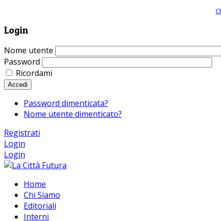
Giornale comunista online, libera informazione ed approfondimento |
C
Login
Nome utente
Password
Ricordami
Accedi
Password dimenticata?
Nome utente dimenticato?
Registrati
Login
Login
Home
Chi Siamo
Editoriali
Interni