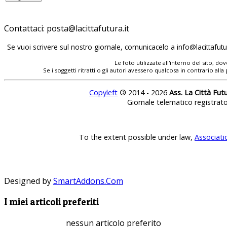
Contattaci:
posta@lacittafutura.it
Se vuoi scrivere sul nostro giornale, comunicacelo a
info@lacittafutur
Le foto utilizzate all'interno del sito, 
Se i soggetti ritratti o gli autori avessero qualcosa in contrario
Copyleft
©
2014 - 2026
Ass. La Città Fut
Giornale telematico registrat
To the extent possible under law,
Associati
Designed by
SmartAddons.Com
I miei articoli preferiti
nessun articolo preferito