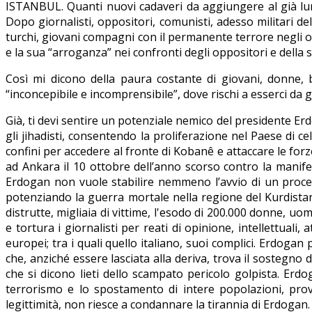
ISTANBUL. Quanti nuovi cadaveri da aggiungere al già lung
Dopo giornalisti, oppositori, comunisti, adesso militari d
turchi, giovani compagni con il permanente terrore negli oc
e la sua “arroganza” nei confronti degli oppositori e della 
Così mi dicono della paura costante di giovani, donne, 
“inconcepibile e incomprensibile”, dove rischi a esserci da 
Già, ti devi sentire un potenziale nemico del presidente Er
gli jihadisti, consentendo la proliferazione nel Paese di c
confini per accedere al fronte di Kobanê e attaccare le for
ad Ankara il 10 ottobre dell’anno scorso contro la manife
Erdogan non vuole stabilire nemmeno l’avvio di un process
potenziando la guerra mortale nella regione del Kurdistan 
distrutte, migliaia di vittime, l'esodo di 200.000 donne, u
e tortura i giornalisti per reati di opinione, intellettuali, 
europei; tra i quali quello italiano, suoi complici. Erdoga
che, anziché essere lasciata alla deriva, trova il sostegno 
che si dicono lieti dello scampato pericolo golpista. Erdog
terrorismo e lo spostamento di intere popolazioni, prov
legittimità, non riesce a condannare la tirannia di Erdogan.