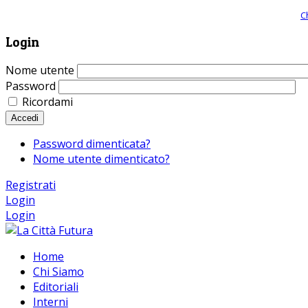
Giornale comunista online, libera informazione ed approfondimento |
C
Login
Nome utente
Password
Ricordami
Accedi
Password dimenticata?
Nome utente dimenticato?
Registrati
Login
Login
Home
Chi Siamo
Editoriali
Interni