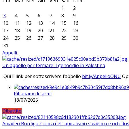
Lun
Mar
Mer
Gio
Ven
Sab
Dom
1
2
3
4
5
6
7
8
9
10
11
12
13
14
15
16
17
18
19
20
21
22
23
24
25
26
27
28
29
30
31
Appelli
Un appello per fermare il genocidio in Palestina
Qui il link per sottoscrivere l’appello
bit.ly/AppelloONU
Opp
Rifiutiamo le armi
18/07/2025
Dibattito
Amadeo Bordiga: Critica del capitalismo sovietico e ortodos