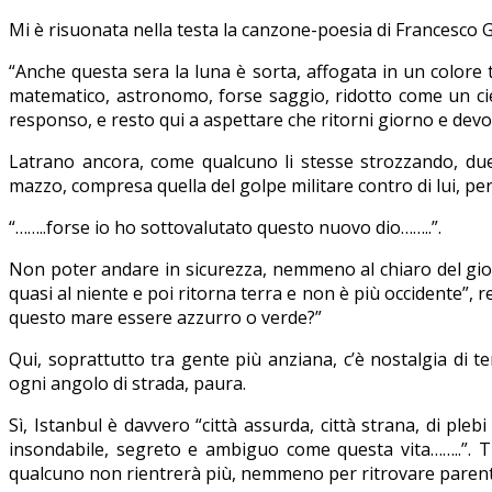
Mi è risuonata nella testa la canzone-poesia di Francesco Gu
“Anche questa sera la luna è sorta, affogata in un colore 
matematico, astronomo, forse saggio, ridotto come un cie
responso, e resto qui a aspettare che ritorni giorno e devo
Latrano ancora, come qualcuno li stesse strozzando, due 
mazzo, compresa quella del golpe militare contro di lui, perc
“……..forse io ho sottovalutato questo nuovo dio……..”.
Non poter andare in sicurezza, nemmeno al chiaro del gior
quasi al niente e poi ritorna terra e non è più occidente”, 
questo mare essere azzurro o verde?”
Qui, soprattutto tra gente più anziana, c’è nostalgia di 
ogni angolo di strada, paura.
Sì, Istanbul è davvero “città assurda, città strana, di pleb
insondabile, segreto e ambiguo come questa vita……..”. Tra 
qualcuno non rientrerà più, nemmeno per ritrovare parenti,