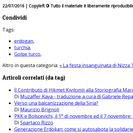
22/07/2016 | Copyleft
©
Tutto il materiale è liberamente riproducibil
Condividi
Tags:
erdogan
,
turchia
,
Golpe turco
,
Altro in questa categoria:
« La festa insanguinata di Nizza
Articoli correlati (da tag)
İl Contributo di Hikmet Kıvılcımlı alla Storiografia Ma
Di
Muzaffer Kaya - traduzione a cura di Gabriele Repa
Verso una balcanizzazione della Siria?
Di
Maurizio Brignoli
PKK e Bolscevichi, il 1° di novembre ed il 7 novembre: 
Di
Spartaco Rizzo
Generazione Erdoǧan: come si autosabota la solidari