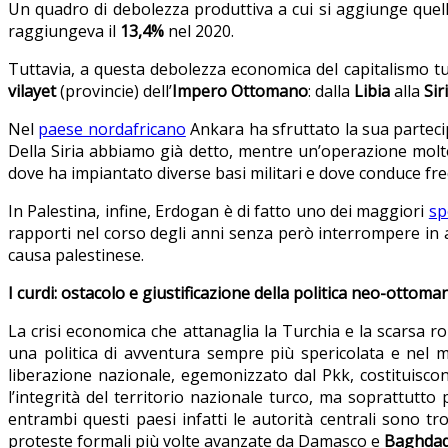
Un quadro di debolezza produttiva a cui si aggiunge quel
raggiungeva il
13,4%
nel 2020.
Tuttavia, a questa debolezza economica del capitalismo tur
vilayet
(provincie) dell’
Impero Ottomano
: dalla
Libia
alla
Sir
Nel
paese nordafricano
Ankara ha sfruttato la sua partecip
Della Siria abbiamo già detto, mentre un’operazione molto 
dove ha impiantato diverse basi militari e dove conduce f
In Palestina, infine, Erdogan è di fatto uno dei maggiori
sp
rapporti nel corso degli anni senza però interrompere in al
causa palestinese.
I curdi: ostacolo e giustificazione della politica neo-ottoma
La crisi economica che attanaglia la Turchia e la scarsa 
una politica di avventura sempre più spericolata e nel mi
liberazione nazionale, egemonizzato dal Pkk, costituisc
l’integrità del territorio nazionale turco, ma soprattutto 
entrambi questi paesi infatti le autorità centrali sono tro
proteste formali più volte avanzate da Damasco e
Baghda