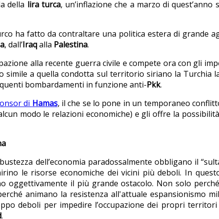
la della
lira turca
, un’inflazione che a marzo di quest’anno 
co ha fatto da contraltare una politica estera di grande ag
ia
, dall’
Iraq
alla
Palestina
.
azione alla recente guerra civile e compete ora con gli imper
simile a quella condotta sul territorio siriano la Turchia l
requenti bombardamenti in funzione anti-
Pkk
.
onsor di
Hamas
, il che se lo pone in un temporaneo conflitt
cun modo le relazioni economiche) e gli offre la possibilità
na
robustezza dell’economia paradossalmente obbligano il “sult
rino le risorse economiche dei vicini più deboli. In quest
ono oggettivamente il più grande ostacolo. Non solo perc
perché animano la resistenza all'attuale espansionismo milit
ppo deboli per impedire l’occupazione dei propri territori d
d
.