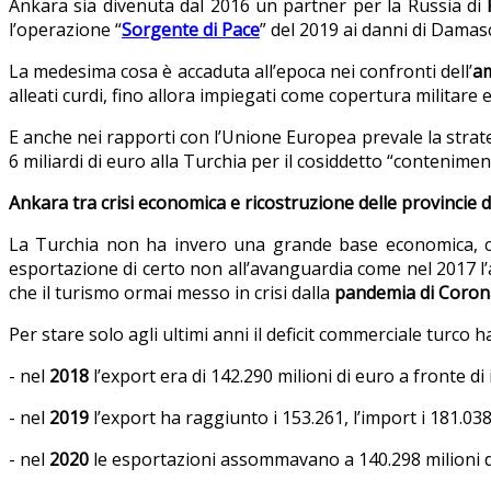
Ankara sia divenuta dal 2016 un partner per la Russia di
l’operazione “
Sorgente di Pace
” del 2019 ai danni di Damas
La medesima cosa è accaduta all’epoca nei confronti dell’
a
alleati curdi, fino allora impiegati come copertura militare e
E anche nei rapporti con l’Unione Europea prevale la strat
6 miliardi di euro alla Turchia per il cosiddetto “conteniment
Ankara tra crisi economica e ricostruzione delle provincie 
La Turchia non ha invero una grande base economica, co
esportazione di certo non all’avanguardia come nel 2017 l’ab
che il turismo ormai messo in crisi dalla
pandemia di Coron
Per stare solo agli ultimi anni il deficit commerciale turc
- nel
2018
l’export era di
142.290
milioni di euro a fronte d
- nel
2019
l’export ha raggiunto i 153.261, l’import i 181.038
- nel
2020
le esportazioni assommavano a 140.298 milioni d