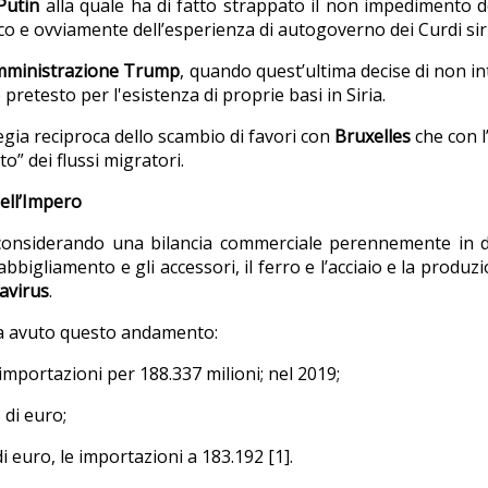
Putin
alla quale ha di fatto strappato il non impedimento d
co e ovviamente dell’esperienza di autogoverno dei Curdi sir
mministrazione Trump
, quando quest’ultima decise di non i
 pretesto per l'esistenza di proprie basi in Siria.
egia reciproca dello scambio di favori con
Bruxelles
che con l
o” dei flussi migratori.
dell’Impero
nsiderando una bilancia commerciale perennemente in defic
bigliamento e gli accessori, il ferro e l’acciaio e la produzi
avirus
.
o ha avuto questo andamento:
i importazioni per
188.337 milioni; nel 2019;
 di euro;
i euro, le importazioni a 183.192
[1]
.