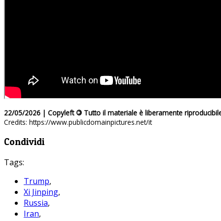
22/05/2026 | Copyleft
©
Tutto il materiale è liberamente riproducibil
Credits: https://www.publicdomainpictures.net/it
Condividi
Tags:
Trump
,
Xi Jinping
,
Russia
,
Iran
,