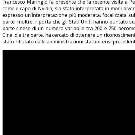
Francesco Maringiò fa presente che la recente visita a Pe
come il capo di Nvidia, sia stata interpretata in modi di
espresso un’interpretazione più moderata, focalizzata sulla
parte. Inoltre, riporta che gli Stati Uniti hanno puntato s
parte cinese di un numero variabile tra 200 e 750 aeromob
Cina, d'altra parte, ha cercato di ottenere un riconosciment
stato rifiutato dalle amministrazioni statunitensi precedent