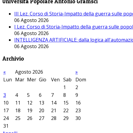
Università Popolare Antonio Gramsci
III Lez. Corso di Storia-Impatto della guerra sulle po
06 Agosto 2026
I Lez. Corso di Storia-Impatto della guerra sulle pop
06 Agosto 2026
INTELLIGENZA ARTIFICIALE: dalla logica all'automazio
06 Agosto 2026
Archivio
«
Agosto 2026
»
Lun
Mar
Mer
Gio
Ven
Sab
Dom
1
2
3
4
5
6
7
8
9
10
11
12
13
14
15
16
17
18
19
20
21
22
23
24
25
26
27
28
29
30
31