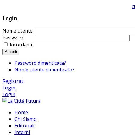
Giornale comunista online, libera informazione ed approfondimento |
C
Login
Nome utente
Password
Ricordami
Accedi
Password dimenticata?
Nome utente dimenticato?
Registrati
Login
Login
Home
Chi Siamo
Editoriali
Interni